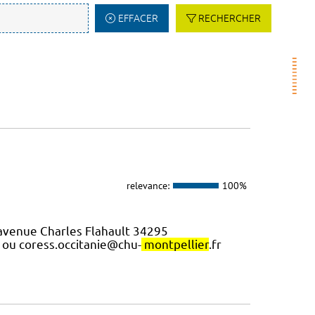
EFFACER
RECHERCHER
relevance:
100%
9 avenue Charles Flahault 34295
2 ou coress.occitanie@chu-
montpellier
.fr