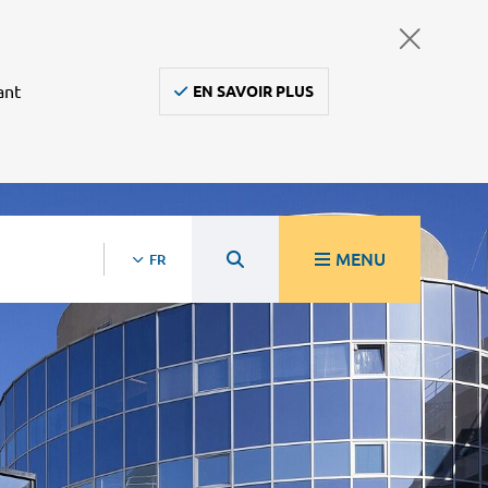
ant
EN SAVOIR PLUS
MENU
FR