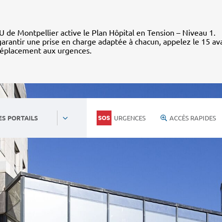
 de Montpellier active le Plan Hôpital en Tension – Niveau 1.
arantir une prise en charge adaptée à chacun, appelez le 15 av
déplacement aux urgences.
URGENCES
ACCÈS RAPIDES
ES PORTAILS