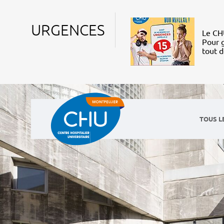
URGENCES
Le CHU
Pour g
tout 
TOUS L