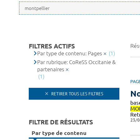
FILTRES ACTIFS
Résu
Par type de contenu: Pages
(1)
Par rubrique: CoReSS Occitanie &
partenaires
(1)
PAG
No
RETIRER TOUS LES FILTRES
bas
MON
Ret
23/0
FILTRE DE RÉSULTATS
Par type de contenu