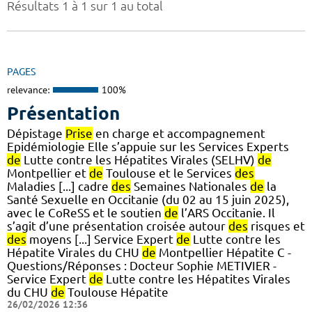
Résultats 1 à 1 sur 1 au total
PAGES
relevance:
100%
Présentation
Dépistage
Prise
en charge et accompagnement
Epidémiologie Elle s’appuie sur les Services Experts
de
Lutte contre les Hépatites Virales (SELHV)
de
Montpellier et
de
Toulouse et le Services
des
Maladies [...] cadre
des
Semaines Nationales
de
la
Santé Sexuelle en Occitanie (du 02 au 15 juin 2025),
avec le CoReSS et le soutien
de
l’ARS Occitanie. Il
s’agit d’une présentation croisée autour
des
risques et
des
moyens [...] Service Expert
de
Lutte contre les
Hépatite Virales du CHU
de
Montpellier Hépatite C -
Questions/Réponses : Docteur Sophie METIVIER -
Service Expert
de
Lutte contre les Hépatites Virales
du CHU
de
Toulouse Hépatite
26/02/2026 12:36