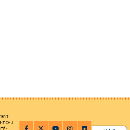
TIENT
ENT CHU
ITÉ :