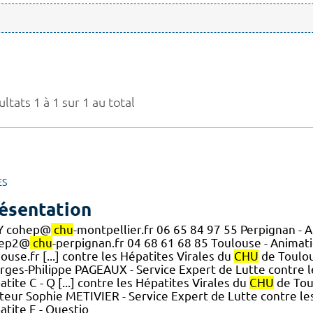
ltats 1 à 1 sur 1 au total
ES
ésentation
 cohep@
chu
-montpellier.fr 06 65 84 97 55 Perpignan - 
hep2@
chu
-perpignan.fr 04 68 61 68 85 Toulouse - Animat
ouse.fr [...] contre les Hépatites Virales du
CHU
de Toulous
rges-Philippe PAGEAUX - Service Expert de Lutte contre l
tite C - Q [...] contre les Hépatites Virales du
CHU
de Tou
teur Sophie METIVIER - Service Expert de Lutte contre le
atite E - Questio