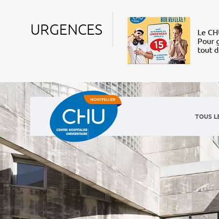
URGENCES
Le CHU
Pour g
tout 
TOUS L