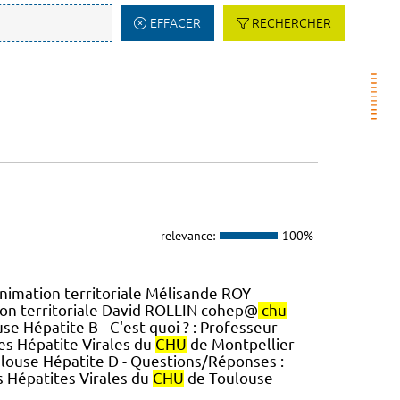
EFFACER
RECHERCHER
relevance:
100%
Animation territoriale Mélisande ROY
ion territoriale David ROLLIN cohep@
chu
-
e Hépatite B - C'est quoi ? : Professeur
es Hépatite Virales du
CHU
de Montpellier
louse Hépatite D - Questions/Réponses :
s Hépatites Virales du
CHU
de Toulouse