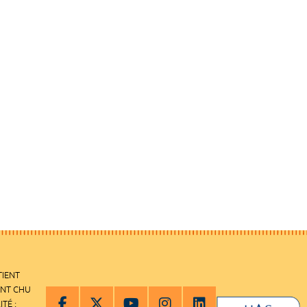
TIENT
ENT CHU
ITÉ :