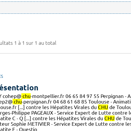
ltats 1 à 1 sur 1 au total
ES
ésentation
 cohep@
chu
-montpellier.fr 06 65 84 97 55 Perpignan - 
hep2@
chu
-perpignan.fr 04 68 61 68 85 Toulouse - Animat
ouse.fr [...] contre les Hépatites Virales du
CHU
de Toulous
rges-Philippe PAGEAUX - Service Expert de Lutte contre l
tite C - Q [...] contre les Hépatites Virales du
CHU
de Tou
teur Sophie METIVIER - Service Expert de Lutte contre le
atite E - Questio