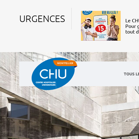
URGENCES
Le CHU
Pour g
tout 
TOUS L