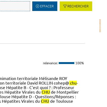
EFFACER
RECHERCHER
relevance:
100%
Animation territoriale Mélisande ROY
ion territoriale David ROLLIN cohep@
chu
-
e Hépatite B - C'est quoi ? : Professeur
es Hépatite Virales du
CHU
de Montpellier
louse Hépatite D - Questions/Réponses :
s Hépatites Virales du
CHU
de Toulouse