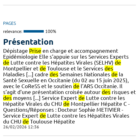
PAGES
relevance:
100%
Présentation
Dépistage
Prise
en charge et accompagnement
Epidémiologie Elle s’appuie sur les Services Experts
de
Lutte contre les Hépatites Virales (SELHV)
de
Montpellier et
de
Toulouse et le Services
des
Maladies [...] cadre
des
Semaines Nationales
de
la
Santé Sexuelle en Occitanie (du 02 au 15 juin 2025),
avec le CoReSS et le soutien
de
l’ARS Occitanie. Il
s’agit d’une présentation croisée autour
des
risques et
des
moyens [...] Service Expert
de
Lutte contre les
Hépatite Virales du CHU
de
Montpellier Hépatite C -
Questions/Réponses : Docteur Sophie METIVIER -
Service Expert
de
Lutte contre les Hépatites Virales
du CHU
de
Toulouse Hépatite
26/02/2026 12:36