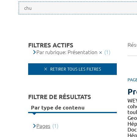
FILTRES ACTIFS
Résu
Par rubrique: Présentation
(1)
RETIRER TOUS LES FILTRES
PAG
Pr
FILTRE DE RÉSULTATS
WEY
co
Par type de contenu
toul
Geo
Hépa
Pages
(1)
Doc
Hép