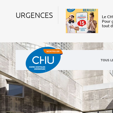
URGENCES
Le CHU
Pour g
tout 
TOUS L