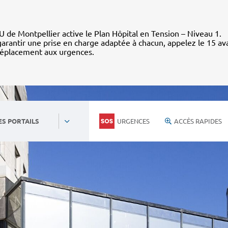
 de Montpellier active le Plan Hôpital en Tension – Niveau 1.
arantir une prise en charge adaptée à chacun, appelez le 15 av
déplacement aux urgences.
URGENCES
ACCÈS RAPIDES
ES PORTAILS