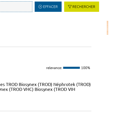
EFFACER
RECHERCHER
relevance:
100%
 les TROD Biosynex (TROD) Néphrotek (TROD)
ynex (TROD VHC) Biosynex (TROD VIH