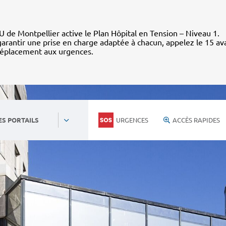
 de Montpellier active le Plan Hôpital en Tension – Niveau 1.
arantir une prise en charge adaptée à chacun, appelez le 15 av
déplacement aux urgences.
URGENCES
ACCÈS RAPIDES
ES PORTAILS