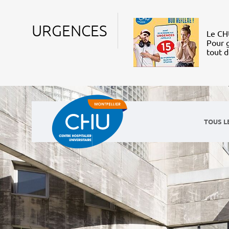
URGENCES
Le CHU
Pour g
tout 
TOUS L