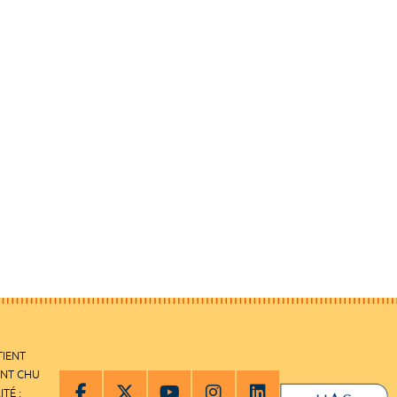
TIENT
ENT CHU
ITÉ :