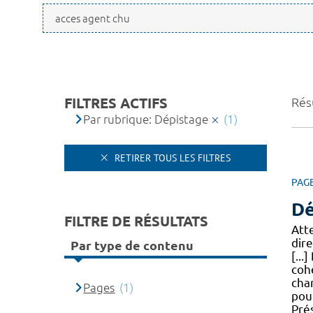
FILTRES ACTIFS
Résu
Par rubrique: Dépistage
(1)
RETIRER TOUS LES FILTRES
PAG
Dé
FILTRE DE RÉSULTATS
Atte
dir
Par type de contenu
[..
co
cha
Pages
(1)
pou
Pré