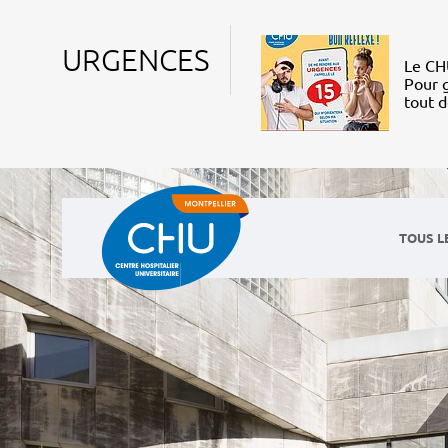
URGENCES
Le CHU
Pour g
tout 
TOUS L