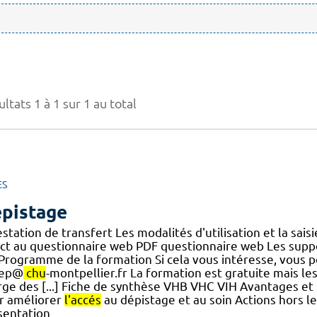
ltats 1 à 1 sur 1 au total
ES
pistage
station de transfert Les modalités d'utilisation et la sai
ect au questionnaire web PDF questionnaire web Les sup
.] Programme de la formation Si cela vous intéresse, vous
hep@
chu
-montpellier.fr La formation est gratuite mais le
rge des [...] Fiche de synthèse VHB VHC VIH Avantages et 
r améliorer
l'accés
au dépistage et au soin Actions hors le
sentation