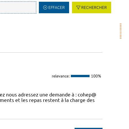
EFFACER
RECHERCHER
relevance:
100%
uvez nous adressez une demande à : cohep@
ements et les repas restent à la charge des