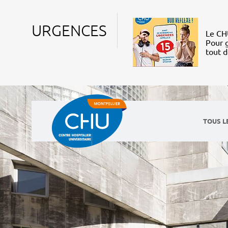
URGENCES
Le CHU
Pour g
tout 
TOUS L