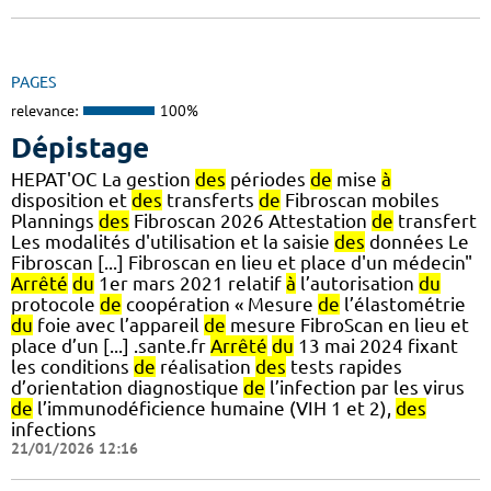
PAGES
relevance:
100%
Dépistage
HEPAT'OC La gestion
des
périodes
de
mise
à
disposition et
des
transferts
de
Fibroscan mobiles
Plannings
des
Fibroscan 2026 Attestation
de
transfert
Les modalités d'utilisation et la saisie
des
données Le
Fibroscan [...] Fibroscan en lieu et place d'un médecin"
Arrêté
du
1er mars 2021 relatif
à
l’autorisation
du
protocole
de
coopération « Mesure
de
l’élastométrie
du
foie avec l’appareil
de
mesure FibroScan en lieu et
place d’un [...] .sante.fr
Arrêté
du
13 mai 2024 fixant
les conditions
de
réalisation
des
tests rapides
d’orientation diagnostique
de
l’infection par les virus
de
l’immunodéficience humaine (VIH 1 et 2),
des
infections
21/01/2026 12:16