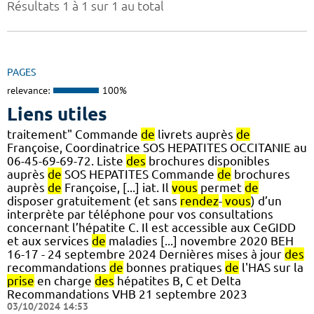
Résultats 1 à 1 sur 1 au total
PAGES
relevance:
100%
Liens utiles
traitement" Commande
de
livrets auprès
de
Françoise, Coordinatrice SOS HEPATITES OCCITANIE au
06-45-69-69-72. Liste
des
brochures disponibles
auprès
de
SOS HEPATITES Commande
de
brochures
auprès
de
Françoise, [...] iat. Il
vous
permet
de
disposer gratuitement (et sans
rendez
-
vous
) d’un
interprète par téléphone pour vos consultations
concernant l’hépatite C. Il est accessible aux CeGIDD
et aux services
de
maladies [...] novembre 2020 BEH
16-17 - 24 septembre 2024 Dernières mises à jour
des
recommandations
de
bonnes pratiques
de
l'HAS sur la
prise
en charge
des
hépatites B, C et Delta
Recommandations VHB 21 septembre 2023
03/10/2024 14:53