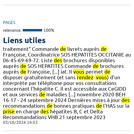
PAGES
relevance:
100%
Liens utiles
traitement" Commande
de
livrets auprès
de
Françoise, Coordinatrice SOS HEPATITES OCCITANIE au
06-45-69-69-72. Liste
des
brochures disponibles
auprès
de
SOS HEPATITES Commande
de
brochures
auprès
de
Françoise, [...] iat. Il
vous
permet
de
disposer gratuitement (et sans
rendez
-
vous
) d’un
interprète par téléphone pour vos consultations
concernant l’hépatite C. Il est accessible aux CeGIDD
et aux services
de
maladies [...] novembre 2020 BEH
16-17 - 24 septembre 2024 Dernières mises à jour
des
recommandations
de
bonnes pratiques
de
l'HAS sur la
prise
en charge
des
hépatites B, C et Delta
Recommandations VHB 21 septembre 2023
03/10/2024 14:53