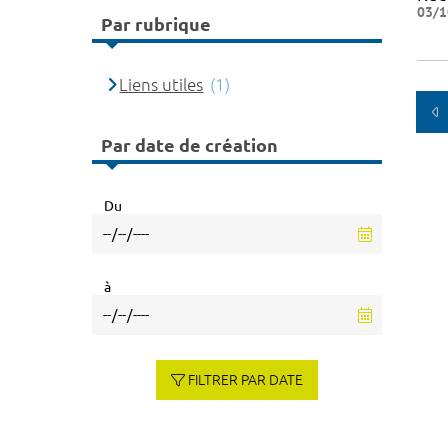
03/1
Par rubrique
Liens utiles
(1)
Par date de création
Du
à
FILTRER PAR DATE