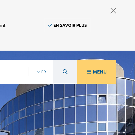
ant
EN SAVOIR PLUS
MENU
FR