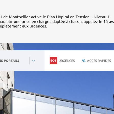
 de Montpellier active le Plan Hôpital en Tension – Niveau 1.
arantir une prise en charge adaptée à chacun, appelez le 15 av
déplacement aux urgences.
URGENCES
ACCÈS RAPIDES
ES PORTAILS