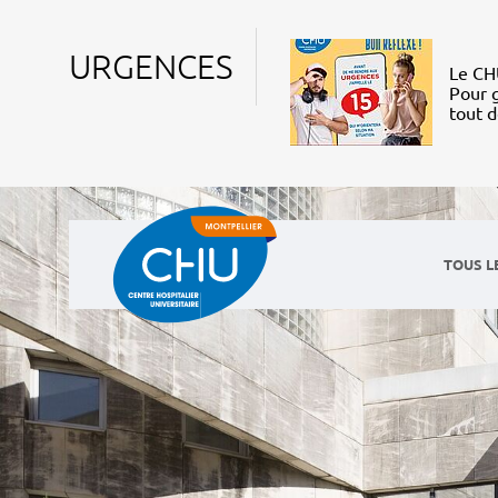
URGENCES
Le CHU
Pour g
tout 
TOUS L