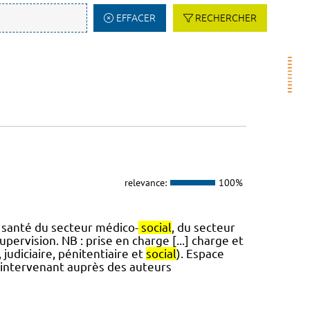
EFFACER
RECHERCHER
relevance:
100%
e santé du secteur médico-
social
, du secteur
upervision. NB : prise en charge [...] charge et
udiciaire, pénitentiaire et
social
). Espace
s intervenant auprès des auteurs