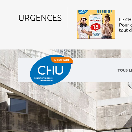
URGENCES
Le CHU
Pour g
tout 
TOUS L