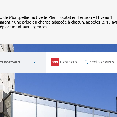
 de Montpellier active le Plan Hôpital en Tension – Niveau 1.
arantir une prise en charge adaptée à chacun, appelez le 15 av
déplacement aux urgences.
URGENCES
ACCÈS RAPIDES
ES PORTAILS