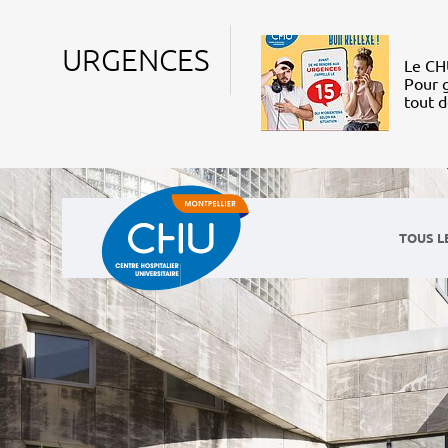
URGENCES
Le CHU
Pour g
tout 
TOUS L