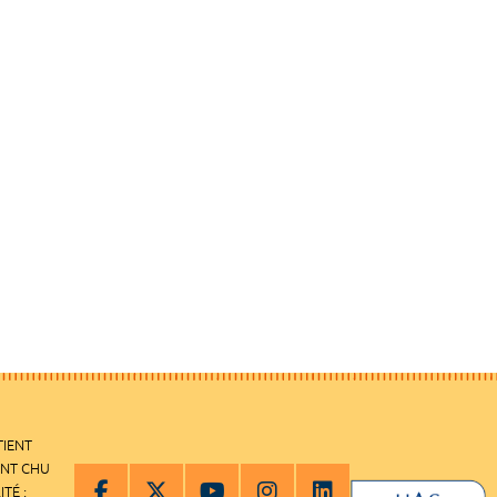
TIENT
ENT CHU
ITÉ :