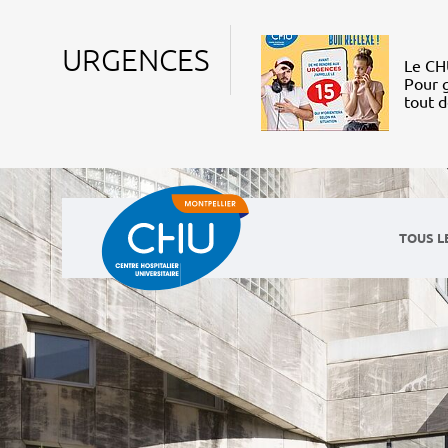
URGENCES
Le CHU
Pour g
tout 
TOUS L