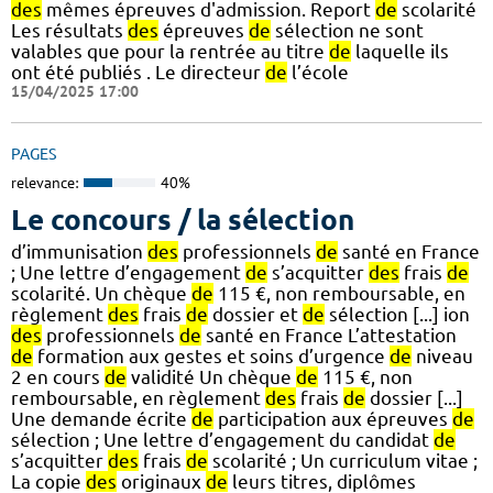
des
mêmes épreuves d'admission. Report
de
scolarité
Les résultats
des
épreuves
de
sélection ne sont
valables que pour la rentrée au titre
de
laquelle ils
ont été publiés . Le directeur
de
l’école
15/04/2025 17:00
PAGES
relevance:
40%
Le concours / la sélection
d’immunisation
des
professionnels
de
santé en France
; Une lettre d’engagement
de
s’acquitter
des
frais
de
scolarité. Un chèque
de
115 €, non remboursable, en
règlement
des
frais
de
dossier et
de
sélection [...] ion
des
professionnels
de
santé en France L’attestation
de
formation aux gestes et soins d’urgence
de
niveau
2 en cours
de
validité Un chèque
de
115 €, non
remboursable, en règlement
des
frais
de
dossier [...]
Une demande écrite
de
participation aux épreuves
de
sélection ; Une lettre d’engagement du candidat
de
s’acquitter
des
frais
de
scolarité ; Un curriculum vitae ;
La copie
des
originaux
de
leurs titres, diplômes