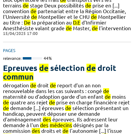
terrains
de
stage Deux possibilités
de
prise en [...]
convention
de
partenariat entre la Région Occitanie,
l’Université
de
Montpellier et le CHU
de
Montpellier
au titre :
De
la préparation au
D.E
d’Infirmier
Anesthésiste valant grade
de
Master,
de
l’intervention
15/04/2025 17:00
PAGES
relevance:
44%
Epreuves
de
sélection
de
droit
commun
dérogation
de
droit
de
report d’un an non
renouvelable dans les cas suivants : congé
de
maternité ou d’adoption garde d’un enfant
de
moins
de
quatre ans rejet
de
prise en charge financière rejet
de
demande [...] épreuves
de
sélection présentant un
handicap, peuvent déposer une demande
d'aménagement
des
épreuves. Ils adressent leur
demande à l'un
des
médecins
désignés par la
commission
des
droits et
de
l'autonomie [...] l'issue