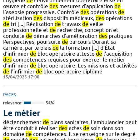
l’hygiène
de
l’environnement opératoire Mise en
œuvre et contrôle
des
mesures d’application
de
l’asepsie progressive. Contrôle
des
opérations
de
stérilisation
des
dispositifs médicaux,
des
opérations
de
tri [...] Réalisation
de
travaux
de
veille
professionnelle et
de
recherche, conception et
conduite
de
démarches d’amélioration
des
pratiques
Perspectives, poursuite
de
parcours Durant sa
carrière, par le biais
de
la formation [...] d’État
d’infirmier
de
bloc opératoire atteste
de
l’acquisition
des
compétences requises pour exercer le métier
d’infirmier
de
bloc opératoire. Les missions et activités
de
l’infirmier
de
bloc opératoire diplômé
15/04/2025 17:00
PAGES
relevance:
34%
Le métier
déclenchement
de
plans sanitaires, l’ambulancier peut
être conduit à réaliser
des
actes
de
soin dans son
domaine
de
compétences. Il se renseigne sur le degré
de
gravité
des
patients et leurs types
de
blessures [...]