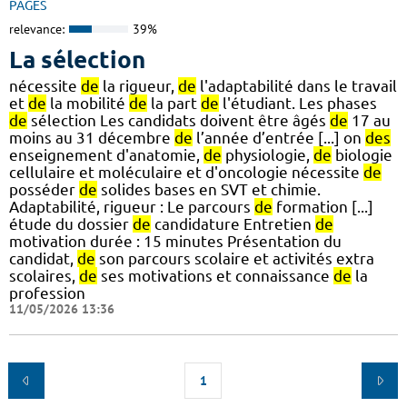
PAGES
relevance:
39%
La sélection
nécessite
de
la rigueur,
de
l'adaptabilité dans le travail
et
de
la mobilité
de
la part
de
l'étudiant. Les phases
de
sélection Les candidats doivent être âgés
de
17 au
moins au 31 décembre
de
l’année d’entrée [...] on
des
enseignement d'anatomie,
de
physiologie,
de
biologie
cellulaire et moléculaire et d'oncologie nécessite
de
posséder
de
solides bases en SVT et chimie.
Adaptabilité, rigueur : Le parcours
de
formation [...]
étude du dossier
de
candidature Entretien
de
motivation durée : 15 minutes Présentation du
candidat,
de
son parcours scolaire et activités extra
scolaires,
de
ses motivations et connaissance
de
la
profession
11/05/2026 13:36
1