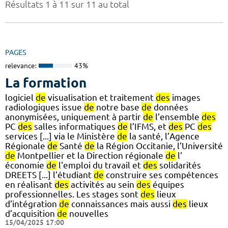
Résultats 1 à 11 sur 11 au total
PAGES
relevance:
43%
La formation
logiciel
de
visualisation et traitement
des
images
radiologiques issue
de
notre base
de
données
anonymisées, uniquement à partir
de
l’ensemble
des
PC
des
salles informatiques
de
l’IFMS, et
des
PC
des
services [...] via le Ministère
de
la santé, l’Agence
Régionale
de
Santé
de
la Région Occitanie, l’Université
de
Montpellier et la Direction régionale
de
l'
économie
de
l'emploi du travail et
des
solidarités
DREETS [...] l’étudiant
de
construire ses compétences
en réalisant
des
activités au sein
des
équipes
professionnelles. Les stages sont
des
lieux
d’intégration
de
connaissances mais aussi
des
lieux
d’acquisition
de
nouvelles
15/04/2025 17:00