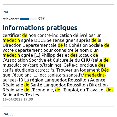
PAGES
relevance:
53%
Informations pratiques
certificat
de
non contre-indication délivré par un
médecin
agrée DDCS Se renseigner auprès
de
la
Direction Départementale
de
la Cohésion Sociale
de
votre département pour connaître le nom d'un
médecin
agrée [...] Philippidès et
des
locaux
de
l'Association Sportive et Culturelle du CHU (salle
de
musculation/cardio/training). Celle-ci pratique
des
tarifs étudiants attractifs. Trouver un logement
Dès
que l’étudiant [...] occitanie.ars.sante.fr/
medecins
-
agrees-13 La région Languedoc Roussillon Agence
Régionale
de
Santé Languedoc Roussillon Direction
Régionale
de
l'Economie,
de
l'Emploi, du Travail et
des
Solidarités Textes
15/04/2025 17:00
PAGES