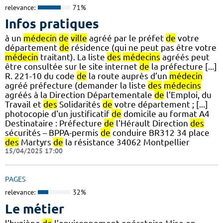
relevance:
71%
Infos pratiques
à un
médecin
de
ville
agréé par le préfet
de
votre
département
de
résidence (qui ne peut pas être votre
médecin
traitant). La liste
des
médecins
agréés peut
être consultée sur le site internet
de
la préfecture [...]
R. 221-10 du code
de
la route auprès d’un
médecin
agréé préfecture (demander la liste
des
médecins
agréés à la Direction Départementale
de
l'Emploi, du
Travail et
des
Solidarités
de
votre département ; [...]
photocopie d'un justificatif
de
domicile au format A4
Destinataire : Préfecture
de
l'Hérault Direction
des
sécurités – BPPA-permis
de
conduire BR312 34 place
des
Martyrs
de
la résistance 34062 Montpellier
15/04/2025 17:00
PAGES
relevance:
32%
Le métier