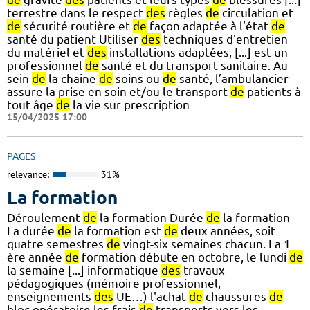
terrestre dans le respect
des
règles
de
circulation et
de
sécurité routière et
de
façon adaptée à l’état
de
santé du patient Utiliser
des
techniques d'entretien
du matériel et
des
installations adaptées, [...] est un
professionnel
de
santé et du transport sanitaire. Au
sein
de
la chaine
de
soins ou
de
santé, l’ambulancier
assure la prise en soin et/ou le transport
de
patients à
tout âge
de
la vie sur prescription
15/04/2025 17:00
PAGES
relevance:
31%
La formation
Déroulement
de
la formation Durée
de
la formation
La durée
de
la formation est
de
deux années, soit
quatre semestres
de
vingt-six semaines chacun. La 1
ère année
de
formation débute en octobre, le lundi
de
la semaine [...] informatique
des
travaux
pédagogiques (mémoire professionnel,
enseignements
des
UE…) l'achat
de
chaussures
de
bloc opératoire les frais
de
transports vers les