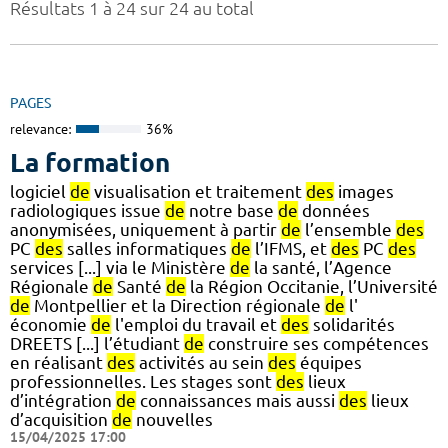
Résultats 1 à 24 sur 24 au total
PAGES
relevance:
36%
La formation
logiciel
de
visualisation et traitement
des
images
radiologiques issue
de
notre base
de
données
anonymisées, uniquement à partir
de
l’ensemble
des
PC
des
salles informatiques
de
l’IFMS, et
des
PC
des
services [...] via le Ministère
de
la santé, l’Agence
Régionale
de
Santé
de
la Région Occitanie, l’Université
de
Montpellier et la Direction régionale
de
l'
économie
de
l'emploi du travail et
des
solidarités
DREETS [...] l’étudiant
de
construire ses compétences
en réalisant
des
activités au sein
des
équipes
professionnelles. Les stages sont
des
lieux
d’intégration
de
connaissances mais aussi
des
lieux
d’acquisition
de
nouvelles
15/04/2025 17:00