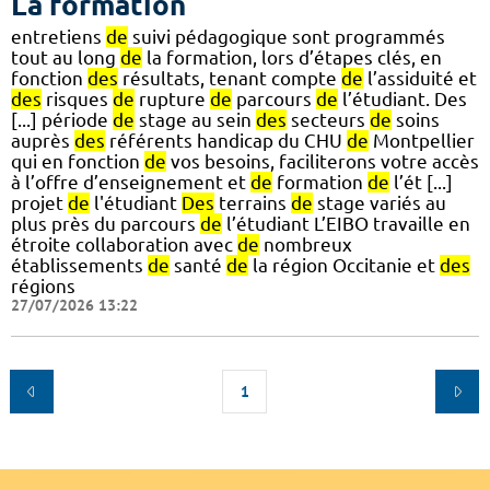
La formation
entretiens
de
suivi pédagogique sont programmés
tout au long
de
la formation, lors d’étapes clés, en
fonction
des
résultats, tenant compte
de
l’assiduité et
des
risques
de
rupture
de
parcours
de
l’étudiant. Des
[...] période
de
stage au sein
des
secteurs
de
soins
auprès
des
référents handicap du CHU
de
Montpellier
qui en fonction
de
vos besoins, faciliterons votre accès
à l’offre d’enseignement et
de
formation
de
l’ét [...]
projet
de
l'étudiant
Des
terrains
de
stage variés au
plus près du parcours
de
l’étudiant L’EIBO travaille en
étroite collaboration avec
de
nombreux
établissements
de
santé
de
la région Occitanie et
des
régions
27/07/2026 13:22
1