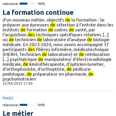
relevance:
46%
La formation continue
d'un nouveau métier. objectifs
de
la formation : Se
préparer aux épreuves
de
sélection à l’entrée dans les
instituts
de
formation
de
cadres
de
santé, par
l’acquisition
des
techniques spécifiques relatives [...]
ou
de
technicien
de
laboratoire d’analyse
de
biologie
médicale. En 2023-2024, nous avons accompagné 37
participants
des
filières infirmière, médicotechnique
(MERM, Technicien
de
laboratoire) et
de
rééducation
[...] psychiatrique
de
manipulateur d’électroradiologie
médicale,
de
kinésithérapeute, d’opticien-lunetier,
d’orthophoniste, d’orthoptiste,
de
pédicure
podologue,
de
préparateur en pharmacie,
de
psychomotricien
15/04/2025 17:00
PAGES
relevance:
44%
Le métier