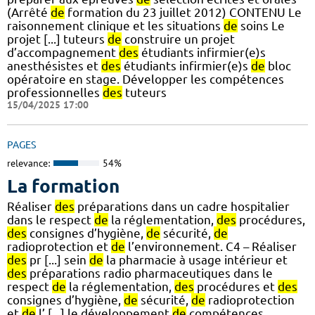
(Arrêté
de
formation du 23 juillet 2012) CONTENU Le
raisonnement clinique et les situations
de
soins Le
projet [...] tuteurs
de
construire un projet
d’accompagnement
des
étudiants infirmier(e)s
anesthésistes et
des
étudiants infirmier(e)s
de
bloc
opératoire en stage. Développer les compétences
professionnelles
des
tuteurs
15/04/2025 17:00
PAGES
relevance:
54%
La formation
Réaliser
des
préparations dans un cadre hospitalier
dans le respect
de
la réglementation,
des
procédures,
des
consignes d’hygiène,
de
sécurité,
de
radioprotection et
de
l’environnement. C4 – Réaliser
des
pr [...] sein
de
la pharmacie à usage intérieur et
des
préparations radio pharmaceutiques dans le
respect
de
la réglementation,
des
procédures et
des
consignes d’hygiène,
de
sécurité,
de
radioprotection
et
de
l’ [...] le développement
de
compétences.