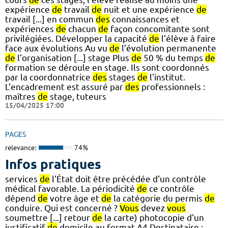
expérience
de
travail
de
nuit et une expérience
de
travail [...] en commun
des
connaissances et
expériences
de
chacun
de
façon concomitante sont
privilégiées. Développer la capacité
de
l’élève à faire
face aux évolutions Au vu
de
l’évolution permanente
de
l’organisation [...] stage Plus
de
50 % du temps
de
formation se déroule en stage. Ils sont coordonnés
par la coordonnatrice
des
stages
de
l'institut.
L'encadrement est assuré par
des
professionnels :
maîtres
de
stage, tuteurs
15/04/2025 17:00
PAGES
relevance:
74%
Infos pratiques
services
de
l'État doit être précédée d'un contrôle
médical favorable. La périodicité
de
ce contrôle
dépend
de
votre âge et
de
la catégorie du permis
de
conduire. Qui est concerné ?
Vous
devez
vous
soumettre [...] retour
de
la carte) photocopie d'un
justificatif
de
domicile au format A4 Destinataire :