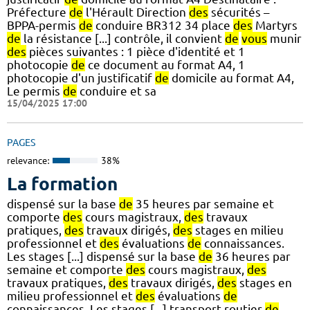
Préfecture
de
l'Hérault Direction
des
sécurités –
BPPA-permis
de
conduire BR312 34 place
des
Martyrs
de
la résistance [...] contrôle, il convient
de
vous
munir
des
pièces suivantes : 1 pièce d'identité et 1
photocopie
de
ce document au format A4, 1
photocopie d'un justificatif
de
domicile au format A4,
Le permis
de
conduire et sa
15/04/2025 17:00
PAGES
relevance:
38%
La formation
dispensé sur la base
de
35 heures par semaine et
comporte
des
cours magistraux,
des
travaux
pratiques,
des
travaux dirigés,
des
stages en milieu
professionnel et
des
évaluations
de
connaissances.
Les stages [...] dispensé sur la base
de
36 heures par
semaine et comporte
des
cours magistraux,
des
travaux pratiques,
des
travaux dirigés,
des
stages en
milieu professionnel et
des
évaluations
de
connaissances. Les stages [...] transport routier
de