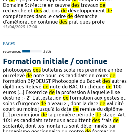
Domaine 5: Mettre en œuvre
des
travaux
de
recherche et
des
actions
de
développement
de
compétences dans le cadre
de
démarche
d’amélioration continue
des
pratiques profe
15/04/2025 17:00
PAGES
relevance:
38%
Formation initiale / continue
photocopies
des
bulletins scolaires première année
ou relevé
de
note pour les candidats en cours
de
formation BP/DEUST Photocopie du Bac et
des
autres
diplômes Relevé
de
note du BAC Un chèque
de
100
euros [...] l’exercice
de
la profession à laquelle il se
destine ; - 2° L’attestation
de
formation aux gestes et
soins d’urgence
de
niveau 2 , dont la date
de
validité
court au moins jusqu’à la date
de
remise du diplôme
[...] premier jour
de
la première période
de
stage. Art.
10: Les candidats retenus s’acquittent
des
frais
de
scolarité, dont les montants sont déterminés par
l’organisme gestionnaire du centre
de
formation