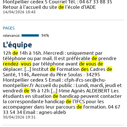
Montpellier cedex 5 Courriel Tél. : 04 67 33 88 35
Retour à l'accueil du site
de
l'école d'IADE
14/04/2026 18:45
PAGES
relevance:
94%
L'équipe
12h
de
14h à 16h. Mercredi : uniquement par
téléphone ou par mail. Il est préférable
de
prendre
rendez
-
vous
par téléphone avant
de
vous
de
déplacer. [...] Institut
de
Formation
des
Cadres
de
Santé, 1146, Avenue du Père Soulas - 34295
Montpellier cedex 5 Email : cfph-ifcs-sec@chu-
montpellier.fr Accueil du public : Lundi, mardi, jeudi et
vendredi
de
9h à 12h [...] Mme Agnès ALDEBERT Les
étudiants en situation
de
handicap peuvent contacter
la correspondante handicap
de
l'IFCS pour les
accompagner dans leur parcours
de
formation. 04 67
33 54 34 Email : agnes-aldeb
30/04/2026 19:31