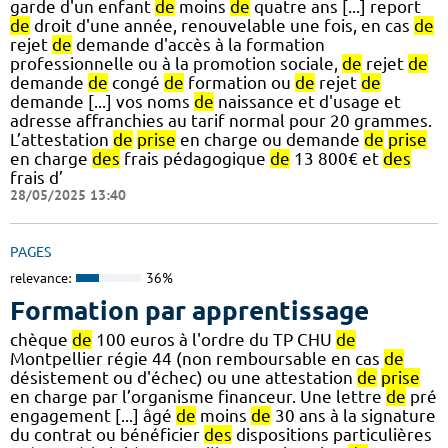
garde d'un enfant
de
moins
de
quatre ans [...] report
de
droit d'une année, renouvelable une fois, en cas
de
rejet
de
demande d'accès à la formation
professionnelle ou à la promotion sociale,
de
rejet
de
demande
de
congé
de
formation ou
de
rejet
de
demande [...] vos noms
de
naissance et d'usage et
adresse affranchies au tarif normal pour 20 grammes.
L’attestation
de
prise
en charge ou demande
de
prise
en charge
des
frais pédagogique
de
13 800€ et
des
frais d’
28/05/2025 13:40
PAGES
relevance:
36%
Formation par apprentissage
chèque
de
100 euros à l'ordre du TP CHU
de
Montpellier régie 44 (non remboursable en cas
de
désistement ou d'échec) ou une attestation
de
prise
en charge par l’organisme financeur. Une lettre
de
pré
engagement [...] âgé
de
moins
de
30 ans à la signature
du contrat ou bénéficier
des
dispositions particulières