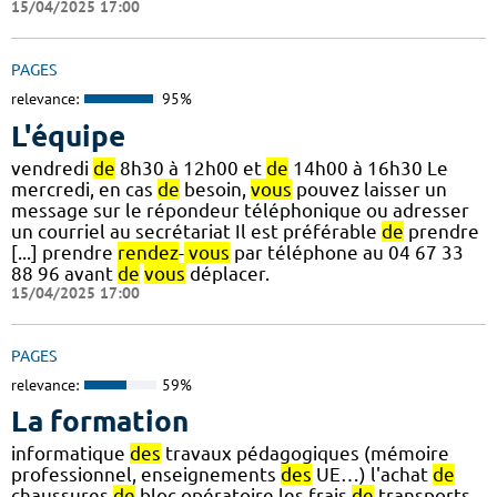
15/04/2025 17:00
PAGES
relevance:
95%
L'équipe
vendredi
de
8h30 à 12h00 et
de
14h00 à 16h30 Le
mercredi, en cas
de
besoin,
vous
pouvez laisser un
message sur le répondeur téléphonique ou adresser
un courriel au secrétariat Il est préférable
de
prendre
[...] prendre
rendez
-
vous
par téléphone au 04 67 33
88 96 avant
de
vous
déplacer.
15/04/2025 17:00
PAGES
relevance:
59%
La formation
informatique
des
travaux pédagogiques (mémoire
professionnel, enseignements
des
UE…) l'achat
de
chaussures
de
bloc opératoire les frais
de
transports