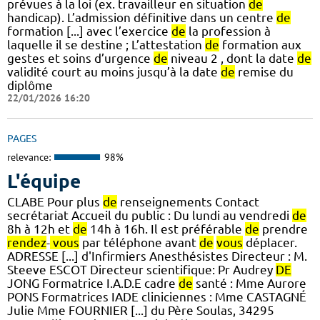
prévues à la loi (ex. travailleur en situation
de
handicap). L’admission définitive dans un centre
de
formation [...] avec l’exercice
de
la profession à
laquelle il se destine ; L’attestation
de
formation aux
gestes et soins d’urgence
de
niveau 2 , dont la date
de
validité court au moins jusqu’à la date
de
remise du
diplôme
22/01/2026 16:20
PAGES
relevance:
98%
L'équipe
CLABE Pour plus
de
renseignements Contact
secrétariat Accueil du public : Du lundi au vendredi
de
8h à 12h et
de
14h à 16h. Il est préférable
de
prendre
rendez
-
vous
par téléphone avant
de
vous
déplacer.
ADRESSE [...] d'Infirmiers Anesthésistes Directeur : M.
Steeve ESCOT Directeur scientifique: Pr Audrey
DE
JONG Formatrice I.A.D.E cadre
de
santé : Mme Aurore
PONS Formatrices IADE cliniciennes : Mme CASTAGNÉ
Julie Mme FOURNIER [...] du Père Soulas, 34295