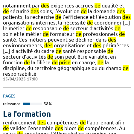
notamment par
des
exigences accrues
de
qualité et
de
sécurité
des
soins, l’évolution
de
la demande
des
patients, la recherche
de
l’efficience et l’évolution
des
organisations internes, la nécessité
de
coordonner [...]
le métier
de
responsable
de
secteur d’activités
de
soin et le métier
de
formateur
de
professionnels
de
santé. Ces métiers peuvent se décliner dans
des
environnements,
des
organisations et
des
périmètres
[...] d’activité du cadre
de
santé responsable
de
secteur d’activités
de
soin peut être variable, en
fonction
de
la filière
de
prise
en charge,
de
la
discipline, du territoire géographique ou du champ
de
responsabilité
15/04/2025 17:00
PAGES
relevance:
38%
La formation
renforcement
des
compétences
de
l’apprenant afin
de
valider l’ensemble
des
blocs
de
compétences. Au
cours
de
ces stages, l’élève réalise au moins une