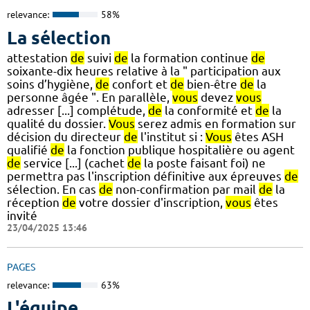
relevance:
58%
La sélection
attestation
de
suivi
de
la formation continue
de
soixante-dix heures relative à la " participation aux
soins d’hygiène,
de
confort et
de
bien-être
de
la
personne âgée ". En parallèle,
vous
devez
vous
adresser [...] complétude,
de
la conformité et
de
la
qualité du dossier.
Vous
serez admis en formation sur
décision du directeur
de
l'institut si :
Vous
êtes ASH
qualifié
de
la fonction publique hospitalière ou agent
de
service [...] (cachet
de
la poste faisant foi) ne
permettra pas l'inscription définitive aux épreuves
de
sélection. En cas
de
non-confirmation par mail
de
la
réception
de
votre dossier d'inscription,
vous
êtes
invité
23/04/2025 13:46
PAGES
relevance:
63%
L'équipe