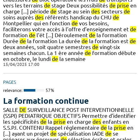
vers les terrains
de
stage Deux possibilités
de
prise
en
charge [...] période
de
stage au sein
des
secteurs
de
soins auprès
des
référents handicap du CHU
de
Montpellier qui en fonction
de
vos besoins,
faciliterons votre accès à l’offre d’enseignement et
de
formation
de
l’ét [...] Déroulement
de
la formation
Durée
de
la formation La durée
de
la formation est
de
deux années, soit quatre semestres
de
vingt-six
semaines chacun. La 1 ère année
de
formation débute
en octobre, le lundi
de
la semaine
15/04/2025 17:00
PAGES
relevance:
57%
La formation continue
SALLE
DE
SURVEILLANCE POST INTERVENTIONNELLE
(SSPI) PEDIATRIQUE OBJECTIFS Permettre d’identifier
les spécificités
de
la
prise
en charge
des
enfants en
S.S.P.I. CONTENU Rappel réglementaire
de
la
prise
en
[...] ayant un projet
de
spécialisation IADE
de
se
préparer aux épreuves
de
sélection écrites et orales