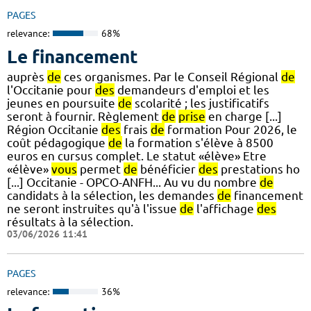
PAGES
relevance:
68%
Le financement
auprès
de
ces organismes. Par le Conseil Régional
de
l'Occitanie pour
des
demandeurs d'emploi et les
jeunes en poursuite
de
scolarité ; les justificatifs
seront à fournir. Règlement
de
prise
en charge [...]
Région Occitanie
des
frais
de
formation Pour 2026, le
coût pédagogique
de
la formation s'élève à 8500
euros en cursus complet. Le statut «élève» Etre
«élève»
vous
permet
de
bénéficier
des
prestations ho
[...] Occitanie - OPCO-ANFH... Au vu du nombre
de
candidats à la sélection, les demandes
de
financement
ne seront instruites qu'à l'issue
de
l'affichage
des
résultats à la sélection.
03/06/2026 11:41
PAGES
relevance:
36%