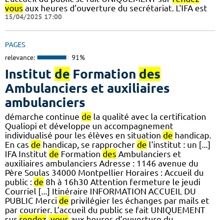
vous
aux heures d’ouverture du secrétariat. L'IFA est
15/04/2025 17:00
PAGES
relevance:
91%
Institut
de
Formation
des
Ambulanciers et auxiliaires
ambulanciers
démarche continue
de
la qualité avec la certification
Qualiopi et développe un accompagnement
individualisé pour les élèves en situation
de
handicap.
En cas
de
handicap, se rapprocher
de
l'institut : un [...]
IFA Institut
de
Formation
des
Ambulanciers et
auxiliaires ambulanciers Adresse : 1146 avenue du
Père Soulas 34000 Montpellier Horaires : Accueil du
public :
de
8h à 16h30 Attention fermeture le jeudi
Courriel [...] Itinéraire INFORMATION ACCUEIL DU
PUBLIC Merci
de
privilégier les échanges par mails et
par courrier. L’accueil du public se fait UNIQUEMENT
sur
rendez
-
vous
aux heures d’ouverture du