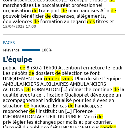
marchandises Le baccalauréat professionnel
organisation
de
transport
de
marchandises Afin
de
pouvoir bénéficier
de
dispenses, allègements,
équivalences
de
formation au regard
des
titres et
15/04/2025 17:00
PAGES
relevance:
100%
L'équipe
public :
de
8h30 à 16h00 Attention fermeture le jeudi
Les dépôts
de
dossiers
de
sélection se font
UNIQUEMENT sur
rendez
-
vous
. Plan du site L'équipe
AMBULANCIERS AUXILIAIRES AMBULANCIERS
ACTIONS
DE
FORMATION [...] démarche continue
de
la
qualité avec la certification Qualiopi et développe un
accompagnement individualisé pour les élèves en
situation
de
handicap. En cas
de
handicap, se
rapprocher
de
l'institut : un [...] Florence
INFORMATION ACCUEIL DU PUBLIC Merci
de
privilégier les échanges par mails et par courrier.
L’accueil du public se fait UNIQUEMENT sur
rendez
-