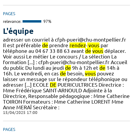
PAGES
relevance:
97%
L'équipe
adresser un courriel à cfph-pueri@chu-montpellier.fr
Il est préférable
de
prendre
rendez
-
vous
par
téléphone au 04 67 33 88 63 avant
de
vous
déplacer.
Voir aussi Le métier Le concours / La sélection La
formation [...] : cfph-pueri@chu-montpellier.fr Accueil
du public Du lundi au jeudi
de
9h à 12h et
de
14h à
16h. Le vendredi, en cas
de
besoin,
vous
pouvez
laisser un message sur le répondeur téléphonique ou
adresser [...] ECOLE
DE
PUERICULTRICES Directrice :
Mme Frédérique SAINT-ARNOULD Adjointe à la
Directrice, Responsable pédagogique : Mme Catherine
TOIRON Formateurs : Mme Catherine LORENT Mme
Anne MERAÏ Secrétaire :
15/04/2025 17:00
PAGES