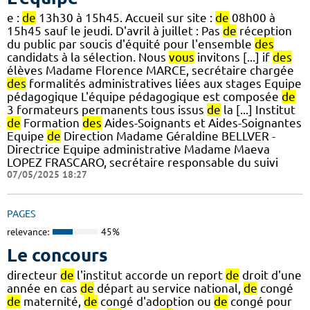
e :
de
13h30 à 15h45. Accueil sur site :
de
08h00 à
15h45 sauf le jeudi. D'avril à juillet : Pas
de
réception
du public par soucis d'équité pour l'ensemble
des
candidats à la sélection. Nous
vous
invitons [...] if
des
élèves Madame Florence MARCE, secrétaire chargée
des
formalités administratives liées aux stages Equipe
pédagogique L'équipe pédagogique est composée
de
3 formateurs permanents tous issus
de
la [...] Institut
de
Formation
des
Aides-Soignants et Aides-Soignantes
Equipe
de
Direction Madame Géraldine BELLVER -
Directrice Equipe administrative Madame Maeva
LOPEZ FRASCARO, secrétaire responsable du suivi
07/05/2025 18:27
PAGES
relevance:
45%
Le concours
directeur
de
l'institut accorde un report
de
droit d'une
année en cas
de
départ au service national,
de
congé
de
maternité,
de
congé d'adoption ou
de
congé pour