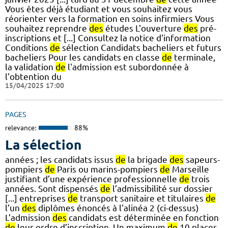
Vous êtes déjà étudiant et vous souhaitez vous
réorienter vers la formation en soins infirmiers Vous
souhaitez reprendre
des
études L'ouverture
des
pré-
inscriptions et [...] Consultez la notice d'information
Conditions
de
sélection Candidats bacheliers et futurs
bacheliers Pour les candidats en classe
de
terminale,
la validation
de
l'admission est subordonnée à
l'obtention du
15/04/2025 17:00
PAGES
relevance:
88%
La sélection
années ; les candidats issus
de
la brigade
des
sapeurs-
pompiers
de
Paris ou marins-pompiers
de
Marseille
justifiant d’une expérience professionnelle
de
trois
années. Sont dispensés
de
l’admissibilité sur dossier
[...] entreprises
de
transport sanitaire et titulaires
de
l’un
des
diplômes énoncés à l'alinéa 2 (ci-dessus)
L’admission
des
candidats est déterminée en fonction
de
leur ordre d’inscription. Un maximum
de
10 places