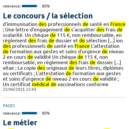
relevance:
80%
Le concours / la sélection
d’immunisation
des
professionnels
de
santé en
France
; Une lettre d’engagement
de
s’acquitter
des
frais
de
scolarité. Un chèque
de
115 €, non remboursable, en
règlement
des
frais
de
dossier et
de
sélection [...] ion
des
professionnels
de
santé en
France
L’attestation
de
formation aux gestes et soins d’urgence
de
niveau
2 en cours
de
validité Un chèque
de
115 €, non
remboursable, en règlement
des
frais
de
dossier [...]
vitae ; La copie
des
originaux
de
leurs titres, diplômes
ou certificats ; L’attestation
de
formation aux gestes
et soins d’urgence
de
niveau 2 en cours
de
validité ;
Un certificat
médical
de
vaccinations conforme
23/04/2025 13:43
PAGES
relevance:
80%
Le métier