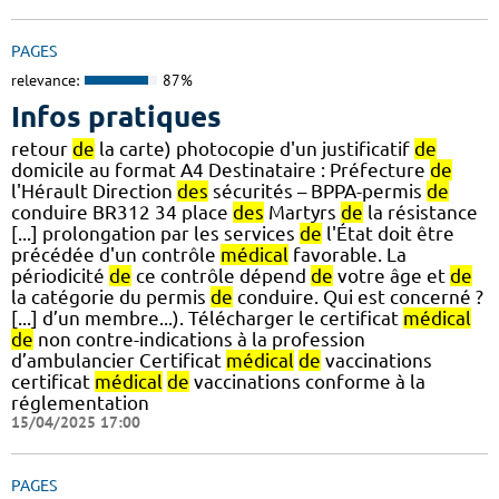
PAGES
relevance:
87%
Infos pratiques
retour
de
la carte) photocopie d'un justificatif
de
domicile au format A4 Destinataire : Préfecture
de
l'Hérault Direction
des
sécurités – BPPA-permis
de
conduire BR312 34 place
des
Martyrs
de
la résistance
[...] prolongation par les services
de
l'État doit être
précédée d'un contrôle
médical
favorable. La
périodicité
de
ce contrôle dépend
de
votre âge et
de
la catégorie du permis
de
conduire. Qui est concerné ?
[...] d’un membre...). Télécharger le certificat
médical
de
non contre-indications à la profession
d’ambulancier Certificat
médical
de
vaccinations
certificat
médical
de
vaccinations conforme à la
réglementation
15/04/2025 17:00
PAGES