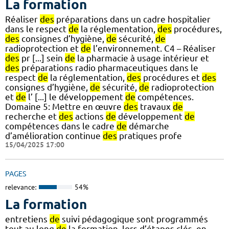
La formation
Réaliser
des
préparations dans un cadre hospitalier
dans le respect
de
la réglementation,
des
procédures,
des
consignes d’hygiène,
de
sécurité,
de
radioprotection et
de
l’environnement. C4 – Réaliser
des
pr [...] sein
de
la pharmacie à usage intérieur et
des
préparations radio pharmaceutiques dans le
respect
de
la réglementation,
des
procédures et
des
consignes d’hygiène,
de
sécurité,
de
radioprotection
et
de
l’ [...] le développement
de
compétences.
Domaine 5: Mettre en œuvre
des
travaux
de
recherche et
des
actions
de
développement
de
compétences dans le cadre
de
démarche
d’amélioration continue
des
pratiques profe
15/04/2025 17:00
PAGES
relevance:
54%
La formation
entretiens
de
suivi pédagogique sont programmés
tout au long
de
la formation, lors d’étapes clés, en