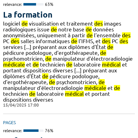
relevance:
63%
La formation
logiciel
de
visualisation et traitement
des
images
radiologiques issue
de
notre base
de
données
anonymisées, uniquement à partir
de
l’ensemble
des
PC
des
salles informatiques
de
l’IFMS, et
des
PC
des
services [...] préparant aux diplômes d'État
de
pédicure podologue, d'ergothérapeute,
de
psychomotricien,
de
manipulateur d'électroradiologie
médicale
et
de
technicien
de
laboratoire
médical
et
portant dispositions diverses [...] préparant aux
diplômes d'État
de
pédicure podologue,
d'ergothérapeute,
de
psychomotricien,
de
manipulateur d'électroradiologie
médicale
et
de
technicien
de
laboratoire
médical
et portant
dispositions diverses
15/04/2025 17:00
PAGES
relevance:
76%