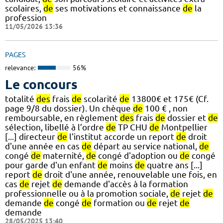
scolaires,
de
ses motivations et connaissance
de
la
profession
11/05/2026 13:36
PAGES
relevance:
56%
Le concours
totalité
des
frais
de
scolarité
de
13800€ et 175€ (Cf.
page 9/8 du dossier). Un chèque
de
100 € , non
remboursable, en règlement
des
frais
de
dossier et
de
sélection, libellé à l’ordre
de
TP CHU
de
Montpellier
[...] directeur
de
l'institut accorde un report
de
droit
d'une année en cas
de
départ au service national,
de
congé
de
maternité,
de
congé d'adoption ou
de
congé
pour garde d'un enfant
de
moins
de
quatre ans [...]
report
de
droit d'une année, renouvelable une fois, en
cas
de
rejet
de
demande d'accès à la formation
professionnelle ou à la promotion sociale,
de
rejet
de
demande
de
congé
de
formation ou
de
rejet
de
demande
28/05/2025 13:40