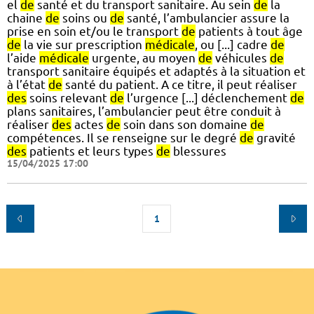
el
de
santé et du transport sanitaire. Au sein
de
la
chaine
de
soins ou
de
santé, l’ambulancier assure la
prise en soin et/ou le transport
de
patients à tout âge
de
la vie sur prescription
médicale
, ou [...] cadre
de
l’aide
médicale
urgente, au moyen
de
véhicules
de
transport sanitaire équipés et adaptés à la situation et
à l’état
de
santé du patient. A ce titre, il peut réaliser
des
soins relevant
de
l’urgence [...] déclenchement
de
plans sanitaires, l’ambulancier peut être conduit à
réaliser
des
actes
de
soin dans son domaine
de
compétences. Il se renseigne sur le degré
de
gravité
des
patients et leurs types
de
blessures
15/04/2025 17:00
1