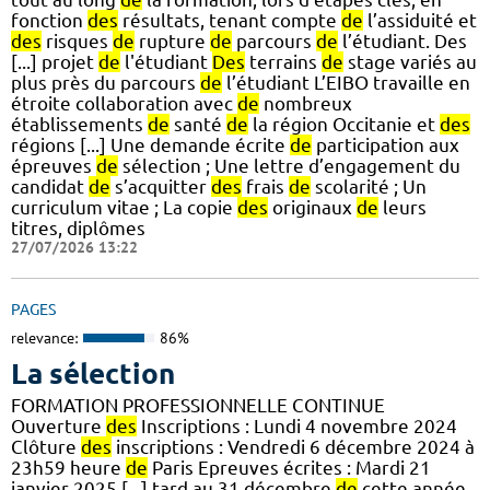
fonction
des
résultats, tenant compte
de
l’assiduité et
des
risques
de
rupture
de
parcours
de
l’étudiant. Des
[...] projet
de
l'étudiant
Des
terrains
de
stage variés au
plus près du parcours
de
l’étudiant L’EIBO travaille en
étroite collaboration avec
de
nombreux
établissements
de
santé
de
la région Occitanie et
des
régions [...] Une demande écrite
de
participation aux
épreuves
de
sélection ; Une lettre d’engagement du
candidat
de
s’acquitter
des
frais
de
scolarité ; Un
curriculum vitae ; La copie
des
originaux
de
leurs
titres, diplômes
27/07/2026 13:22
PAGES
relevance:
86%
La sélection
FORMATION PROFESSIONNELLE CONTINUE
Ouverture
des
Inscriptions : Lundi 4 novembre 2024
Clôture
des
inscriptions : Vendredi 6 décembre 2024 à
23h59 heure
de
Paris Epreuves écrites : Mardi 21
janvier 2025 [...] tard au 31 décembre
de
cette année