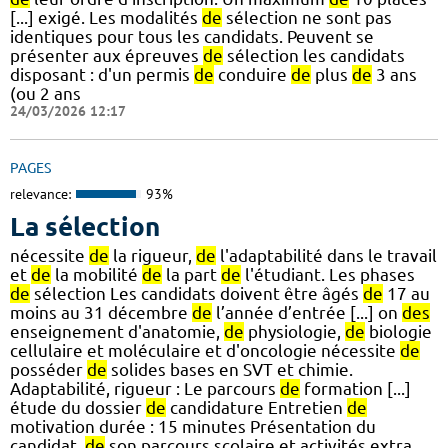
[...] exigé. Les modalités
de
sélection ne sont pas
identiques pour tous les candidats. Peuvent se
présenter aux épreuves
de
sélection les candidats
disposant : d'un permis
de
conduire
de
plus
de
3 ans
(ou 2 ans
24/03/2026 12:17
PAGES
relevance:
93%
La sélection
nécessite
de
la rigueur,
de
l'adaptabilité dans le travail
et
de
la mobilité
de
la part
de
l'étudiant. Les phases
de
sélection Les candidats doivent être âgés
de
17 au
moins au 31 décembre
de
l’année d’entrée [...] on
des
enseignement d'anatomie,
de
physiologie,
de
biologie
cellulaire et moléculaire et d'oncologie nécessite
de
posséder
de
solides bases en SVT et chimie.
Adaptabilité, rigueur : Le parcours
de
formation [...]
étude du dossier
de
candidature Entretien
de
motivation durée : 15 minutes Présentation du
candidat,
de
son parcours scolaire et activités extra