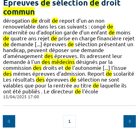
Epreuves
de
sélection
de
droit
commun
dérogation
de
droit
de
report d’un an non
renouvelable dans les cas suivants : congé
de
maternité ou d’adoption garde d’un enfant
de
moins
de
quatre ans rejet
de
prise en charge financière rejet
de
demande [...] épreuves
de
sélection présentant un
handicap, peuvent déposer une demande
d'aménagement
des
épreuves. Ils adressent leur
demande à l'un
des
médecins
désignés par la
commission
des
droits et
de
l'autonomie [...] l'issue
des
mêmes épreuves d'admission. Report
de
scolarité
Les résultats
des
épreuves
de
sélection ne sont
valables que pour la rentrée au titre
de
laquelle ils
ont été publiés . Le directeur
de
l’école
15/04/2025 17:00
1