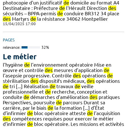
photocopie d'un justificatif
de
domicile au format A4
Destinataire : Préfecture
de
l'Hérault Direction
des
sécurités – BPPA-permis
de
conduire BR312 34 place
des
Martyrs
de
la résistance 34062 Montpellier
15/04/2025 17:00
PAGES
relevance:
32%
Le métier
l’hygiène
de
l’environnement opératoire Mise en
œuvre et contrôle
des
mesures d’application
de
l’asepsie progressive. Contrôle
des
opérations
de
stérilisation
des
dispositifs médicaux,
des
opérations
de
tri [...] Réalisation
de
travaux
de
veille
professionnelle et
de
recherche, conception et
conduite
de
démarches d’amélioration
des
pratiques
Perspectives, poursuite
de
parcours Durant sa
carrière, par le biais
de
la formation [...] d’État
d’infirmier
de
bloc opératoire atteste
de
l’acquisition
des
compétences requises pour exercer le métier
d’infirmier
de
bloc opératoire. Les missions et activités