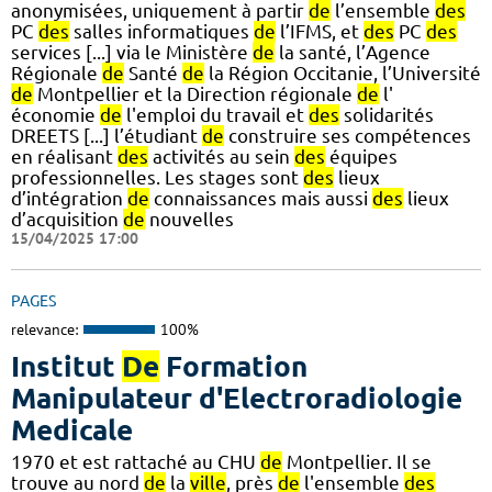
anonymisées, uniquement à partir
de
l’ensemble
des
PC
des
salles informatiques
de
l’IFMS, et
des
PC
des
services [...] via le Ministère
de
la santé, l’Agence
Régionale
de
Santé
de
la Région Occitanie, l’Université
de
Montpellier et la Direction régionale
de
l'
économie
de
l'emploi du travail et
des
solidarités
DREETS [...] l’étudiant
de
construire ses compétences
en réalisant
des
activités au sein
des
équipes
professionnelles. Les stages sont
des
lieux
d’intégration
de
connaissances mais aussi
des
lieux
d’acquisition
de
nouvelles
15/04/2025 17:00
PAGES
relevance:
100%
Institut
De
Formation
Manipulateur d'Electroradiologie
Medicale
1970 et est rattaché au CHU
de
Montpellier. Il se
trouve au nord
de
la
ville
, près
de
l'ensemble
des