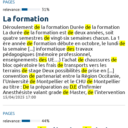
PAGES
relevance:
31%
La formation
Déroulement
de
la formation Durée
de
la formation
La durée
de
la formation est
de
deux années, soit
quatre semestres
de
vingt-six semaines chacun. La 1
ère année
de
formation débute en octobre, le lundi
de
la semaine [...] informatique
des
travaux
pédagogiques (mémoire professionnel,
enseignements
des
UE…) l'achat
de
chaussures
de
bloc opératoire les frais
de
transports vers les
terrains
de
stage Deux possibilités
de
prise en [...]
convention
de
partenariat entre la Région Occitanie,
l’Université
de
Montpellier et le CHU
de
Montpellier
au titre :
De
la préparation au
D.E
d’Infirmier
Anesthésiste valant grade
de
Master,
de
l’intervention
15/04/2025 17:00
PAGES
relevance:
44%