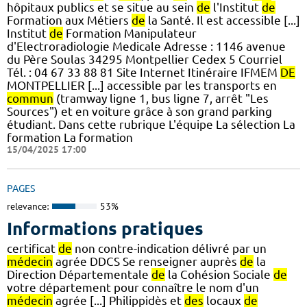
hôpitaux publics et se situe au sein
de
l'Institut
de
Formation aux Métiers
de
la Santé. Il est accessible [...]
Institut
de
Formation Manipulateur
d'Electroradiologie Medicale Adresse : 1146 avenue
du Père Soulas 34295 Montpellier Cedex 5 Courriel
Tél. : 04 67 33 88 81 Site Internet Itinéraire IFMEM
DE
MONTPELLIER [...] accessible par les transports en
commun
(tramway ligne 1, bus ligne 7, arrêt "Les
Sources") et en voiture grâce à son grand parking
étudiant. Dans cette rubrique L'équipe La sélection La
formation La formation
15/04/2025 17:00
PAGES
relevance:
53%
Informations pratiques
certificat
de
non contre-indication délivré par un
médecin
agrée DDCS Se renseigner auprès
de
la
Direction Départementale
de
la Cohésion Sociale
de
votre département pour connaître le nom d'un
médecin
agrée [...] Philippidès et
des
locaux
de