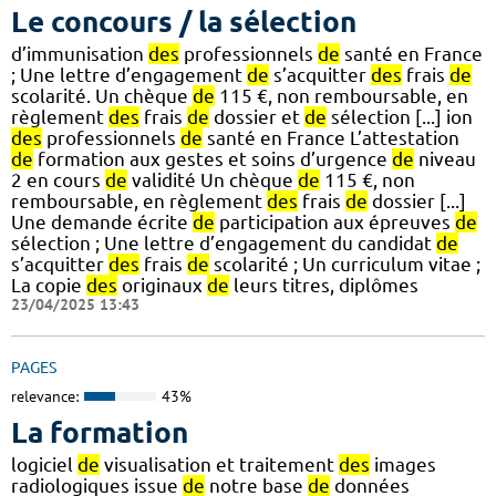
Le concours / la sélection
d’immunisation
des
professionnels
de
santé en France
; Une lettre d’engagement
de
s’acquitter
des
frais
de
scolarité. Un chèque
de
115 €, non remboursable, en
règlement
des
frais
de
dossier et
de
sélection [...] ion
des
professionnels
de
santé en France L’attestation
de
formation aux gestes et soins d’urgence
de
niveau
2 en cours
de
validité Un chèque
de
115 €, non
remboursable, en règlement
des
frais
de
dossier [...]
Une demande écrite
de
participation aux épreuves
de
sélection ; Une lettre d’engagement du candidat
de
s’acquitter
des
frais
de
scolarité ; Un curriculum vitae ;
La copie
des
originaux
de
leurs titres, diplômes
23/04/2025 13:43
PAGES
relevance:
43%
La formation
logiciel
de
visualisation et traitement
des
images
radiologiques issue
de
notre base
de
données