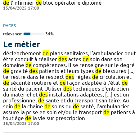
de
l’infirmier
de
bloc opératoire diplômé
15/04/2025 17:00
PAGES
relevance:
34%
Le métier
déclenchement
de
plans sanitaires, l’ambulancier peut
être conduit à réaliser
des
actes
de
soin dans son
domaine
de
compétences. Il se renseigne sur le degré
de
gravité
des
patients et leurs types
de
blessures [...]
terrestre dans le respect
des
règles
de
circulation et
de
sécurité routière et
de
façon adaptée à l’état
de
santé du patient Utiliser
des
techniques d'entretien
du matériel et
des
installations adaptées, [...] est un
professionnel
de
santé et du transport sanitaire. Au
sein
de
la chaine
de
soins ou
de
santé, l’ambulancier
assure la prise en soin et/ou le transport
de
patients à
tout âge
de
la vie sur prescription
15/04/2025 17:00