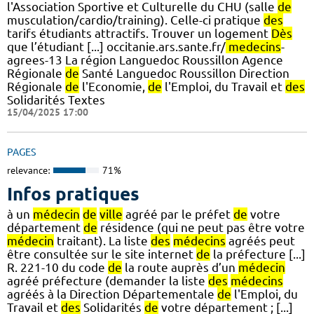
l'Association Sportive et Culturelle du CHU (salle
de
musculation/cardio/training). Celle-ci pratique
des
tarifs étudiants attractifs. Trouver un logement
Dès
que l’étudiant [...] occitanie.ars.sante.fr/
medecins
-
agrees-13 La région Languedoc Roussillon Agence
Régionale
de
Santé Languedoc Roussillon Direction
Régionale
de
l'Economie,
de
l'Emploi, du Travail et
des
Solidarités Textes
15/04/2025 17:00
PAGES
relevance:
71%
Infos pratiques
à un
médecin
de
ville
agréé par le préfet
de
votre
département
de
résidence (qui ne peut pas être votre
médecin
traitant). La liste
des
médecins
agréés peut
être consultée sur le site internet
de
la préfecture [...]
R. 221-10 du code
de
la route auprès d’un
médecin
agréé préfecture (demander la liste
des
médecins
agréés à la Direction Départementale
de
l'Emploi, du
Travail et
des
Solidarités
de
votre département ; [...]