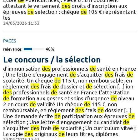
attestant le versement
des
droits d’inscription aux
épreuves
de
sélection : chèque
de
105 € représentant
les
24/03/2026 11:33
PAGES
relevance:
40%
Le concours / la sélection
d’immunisation
des
professionnels
de
santé en France
; Une lettre d’engagement
de
s’acquitter
des
frais
de
scolarité. Un chèque
de
115 €, non remboursable, en
règlement
des
frais
de
dossier et
de
sélection [...] ion
des
professionnels
de
santé en France L’attestation
de
formation aux gestes et soins d’urgence
de
niveau
2 en cours
de
validité Un chèque
de
115 €, non
remboursable, en règlement
des
frais
de
dossier [...]
Une demande écrite
de
participation aux épreuves
de
sélection ; Une lettre d’engagement du candidat
de
s’acquitter
des
frais
de
scolarité ; Un curriculum vitae ;
La copie
des
originaux
de
leurs titres, diplômes
23/04/2025 13:43