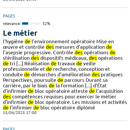
PAGES
relevance:
32%
Le métier
l’hygiène
de
l’environnement opératoire Mise en
œuvre et contrôle
des
mesures d’application
de
l’asepsie progressive. Contrôle
des
opérations
de
stérilisation
des
dispositifs médicaux,
des
opérations
de
tri [...] Réalisation
de
travaux
de
veille
professionnelle et
de
recherche, conception et
conduite
de
démarches d’amélioration
des
pratiques
Perspectives, poursuite
de
parcours Durant sa
carrière, par le biais
de
la formation [...] d’État
d’infirmier
de
bloc opératoire atteste
de
l’acquisition
des
compétences requises pour exercer le métier
d’infirmier
de
bloc opératoire. Les missions et activités
de
l’infirmier
de
bloc opératoire diplômé
15/04/2025 17:00
PAGES