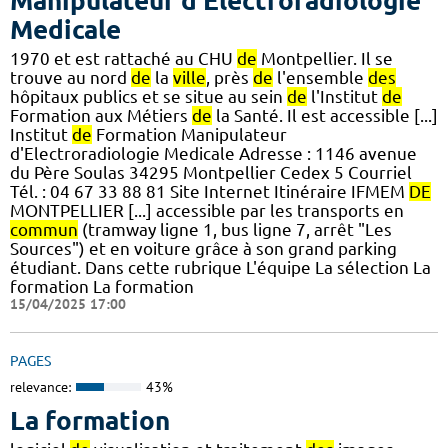
Manipulateur d'Electroradiologie
Medicale
1970 et est rattaché au CHU
de
Montpellier. Il se
trouve au nord
de
la
ville
, près
de
l'ensemble
des
hôpitaux publics et se situe au sein
de
l'Institut
de
Formation aux Métiers
de
la Santé. Il est accessible [...]
Institut
de
Formation Manipulateur
d'Electroradiologie Medicale Adresse : 1146 avenue
du Père Soulas 34295 Montpellier Cedex 5 Courriel
Tél. : 04 67 33 88 81 Site Internet Itinéraire IFMEM
DE
MONTPELLIER [...] accessible par les transports en
commun
(tramway ligne 1, bus ligne 7, arrêt "Les
Sources") et en voiture grâce à son grand parking
étudiant. Dans cette rubrique L'équipe La sélection La
formation La formation
15/04/2025 17:00
PAGES
relevance:
43%
La formation