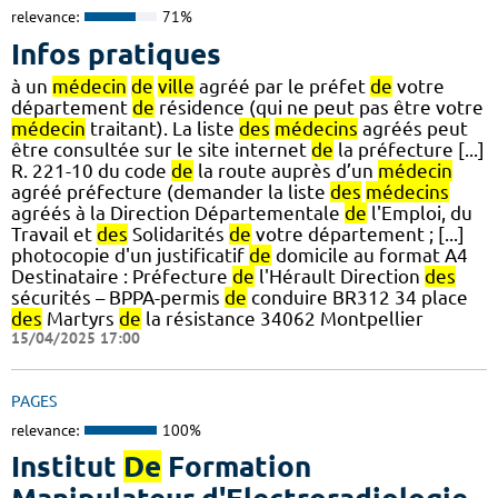
relevance:
71%
Infos pratiques
à un
médecin
de
ville
agréé par le préfet
de
votre
département
de
résidence (qui ne peut pas être votre
médecin
traitant). La liste
des
médecins
agréés peut
être consultée sur le site internet
de
la préfecture [...]
R. 221-10 du code
de
la route auprès d’un
médecin
agréé préfecture (demander la liste
des
médecins
agréés à la Direction Départementale
de
l'Emploi, du
Travail et
des
Solidarités
de
votre département ; [...]
photocopie d'un justificatif
de
domicile au format A4
Destinataire : Préfecture
de
l'Hérault Direction
des
sécurités – BPPA-permis
de
conduire BR312 34 place
des
Martyrs
de
la résistance 34062 Montpellier
15/04/2025 17:00
PAGES
relevance:
100%
Institut
De
Formation