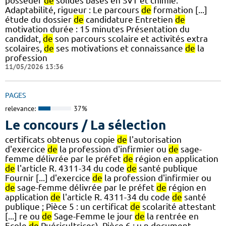
posséder
de
solides bases en SVT et chimie.
Adaptabilité, rigueur : Le parcours
de
formation [...]
étude du dossier
de
candidature Entretien
de
motivation durée : 15 minutes Présentation du
candidat,
de
son parcours scolaire et activités extra
scolaires,
de
ses motivations et connaissance
de
la
profession
11/05/2026 13:36
PAGES
relevance:
37%
Le concours / La sélection
certificats obtenus ou copie
de
l'autorisation
d'exercice
de
la profession d'infirmier ou
de
sage-
femme délivrée par le préfet
de
région en application
de
l'article R. 4311-34 du code
de
santé publique
Fournir [...] d'exercice
de
la profession d'infirmier ou
de
sage-femme délivrée par le préfet
de
région en
application
de
l'article R. 4311-34 du code
de
santé
publique ; Pièce 5 : un certificat
de
scolarité attestant
[...] re ou
de
Sage-Femme le jour
de
la rentrée en
Ecole
de
Puéricultrices). Pièce 6 : u n document