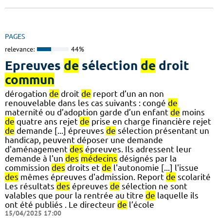
PAGES
relevance:
44%
Epreuves
de
sélection
de
droit
commun
dérogation
de
droit
de
report d’un an non
renouvelable dans les cas suivants : congé
de
maternité ou d’adoption garde d’un enfant
de
moins
de
quatre ans rejet
de
prise en charge financière rejet
de
demande [...] épreuves
de
sélection présentant un
handicap, peuvent déposer une demande
d'aménagement
des
épreuves. Ils adressent leur
demande à l'un
des
médecins
désignés par la
commission
des
droits et
de
l'autonomie [...] l'issue
des
mêmes épreuves d'admission. Report
de
scolarité
Les résultats
des
épreuves
de
sélection ne sont
valables que pour la rentrée au titre
de
laquelle ils
ont été publiés . Le directeur
de
l’école
15/04/2025 17:00