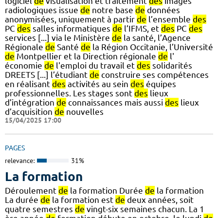
logiciel
de
visualisation et traitement
des
images
radiologiques issue
de
notre base
de
données
anonymisées, uniquement à partir
de
l’ensemble
des
PC
des
salles informatiques
de
l’IFMS, et
des
PC
des
services [...] via le Ministère
de
la santé, l’Agence
Régionale
de
Santé
de
la Région Occitanie, l’Université
de
Montpellier et la Direction régionale
de
l'
économie
de
l'emploi du travail et
des
solidarités
DREETS [...] l’étudiant
de
construire ses compétences
en réalisant
des
activités au sein
des
équipes
professionnelles. Les stages sont
des
lieux
d’intégration
de
connaissances mais aussi
des
lieux
d’acquisition
de
nouvelles
15/04/2025 17:00
PAGES
relevance:
31%
La formation
Déroulement
de
la formation Durée
de
la formation
La durée
de
la formation est
de
deux années, soit
quatre semestres
de
vingt-six semaines chacun. La 1