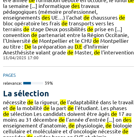
ère année
de
formation débute en octobre, le lundi
de
la semaine [...] informatique
des
travaux
pédagogiques (mémoire professionnel,
enseignements
des
UE…) l'achat
de
chaussures
de
bloc opératoire les frais
de
transports vers les
terrains
de
stage Deux possibilités
de
prise en [...]
convention
de
partenariat entre la Région Occitanie,
l’Université
de
Montpellier et le CHU
de
Montpellier
au titre :
De
la préparation au
D.E
d’Infirmier
Anesthésiste valant grade
de
Master,
de
l’intervention
15/04/2025 17:00
PAGES
relevance:
39%
La sélection
nécessite
de
la rigueur,
de
l'adaptabilité dans le travail
et
de
la mobilité
de
la part
de
l'étudiant. Les phases
de
sélection Les candidats doivent être âgés
de
17 au
moins au 31 décembre
de
l’année d’entrée [...] on
des
enseignement d'anatomie,
de
physiologie,
de
biologie
cellulaire et moléculaire et d'oncologie nécessite
de