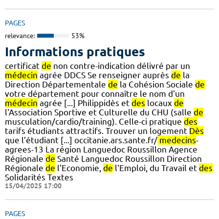
PAGES
relevance:
53%
Informations pratiques
certificat
de
non contre-indication délivré par un
médecin
agrée DDCS Se renseigner auprès
de
la
Direction Départementale
de
la Cohésion Sociale
de
votre département pour connaître le nom d'un
médecin
agrée [...] Philippidès et
des
locaux
de
l'Association Sportive et Culturelle du CHU (salle
de
musculation/cardio/training). Celle-ci pratique
des
tarifs étudiants attractifs. Trouver un logement
Dès
que l’étudiant [...] occitanie.ars.sante.fr/
medecins
-
agrees-13 La région Languedoc Roussillon Agence
Régionale
de
Santé Languedoc Roussillon Direction
Régionale
de
l'Economie,
de
l'Emploi, du Travail et
des
Solidarités Textes
15/04/2025 17:00
PAGES