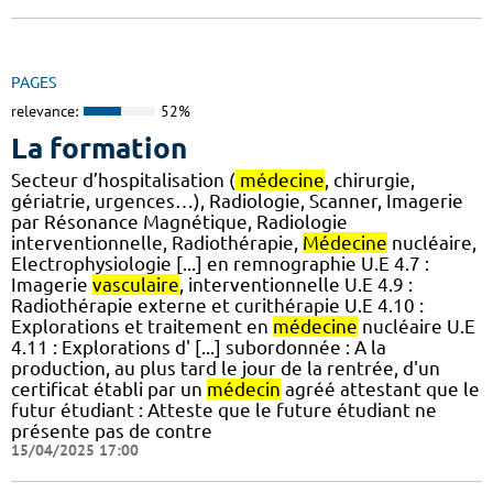
PAGES
relevance:
52%
La formation
Secteur d’hospitalisation (
médecine
, chirurgie,
gériatrie, urgences…), Radiologie, Scanner, Imagerie
par Résonance Magnétique, Radiologie
interventionnelle, Radiothérapie,
Médecine
nucléaire,
Electrophysiologie [...] en remnographie U.E 4.7 :
Imagerie
vasculaire
, interventionnelle U.E 4.9 :
Radiothérapie externe et curithérapie U.E 4.10 :
Explorations et traitement en
médecine
nucléaire U.E
4.11 : Explorations d' [...] subordonnée : A la
production, au plus tard le jour de la rentrée, d'un
certificat établi par un
médecin
agréé attestant que le
futur étudiant : Atteste que le future étudiant ne
présente pas de contre
15/04/2025 17:00