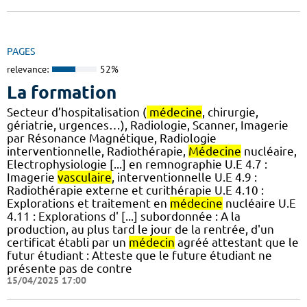
PAGES
relevance:
52%
La formation
Secteur d’hospitalisation (
médecine
, chirurgie,
gériatrie, urgences…), Radiologie, Scanner, Imagerie
par Résonance Magnétique, Radiologie
interventionnelle, Radiothérapie,
Médecine
nucléaire,
Electrophysiologie [...] en remnographie U.E 4.7 :
Imagerie
vasculaire
, interventionnelle U.E 4.9 :
Radiothérapie externe et curithérapie U.E 4.10 :
Explorations et traitement en
médecine
nucléaire U.E
4.11 : Explorations d' [...] subordonnée : A la
production, au plus tard le jour de la rentrée, d'un
certificat établi par un
médecin
agréé attestant que le
futur étudiant : Atteste que le future étudiant ne
présente pas de contre
15/04/2025 17:00