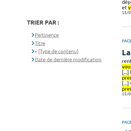
dépa
et
v
15/0
TRIER PAR :
Pertinence
PAG
Titre
La
[Type de contenu]
Date de dernière modification
rent
vou
[...
pre
[...
pre
15/0
PAG