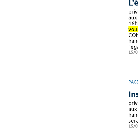
L'
priv
aux 
16h
vou
CONT
han
"ég
15/0
PAG
In
priv
aux 
hand
ser
15/0