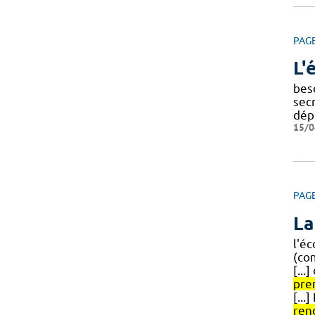
PAG
L'
bes
secr
dép
15/0
PAG
La
l'é
(co
[...
pre
[...
ren