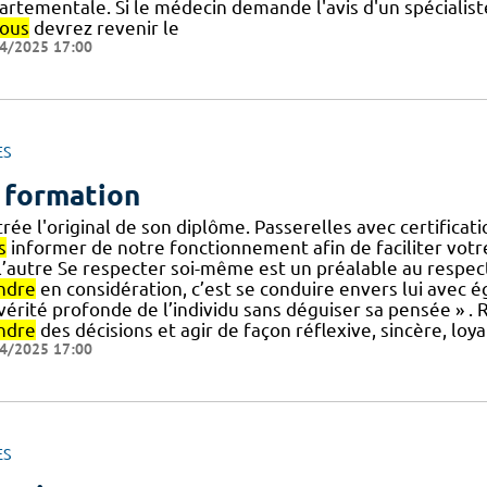
rtementale. Si le médecin demande l'avis d'un spécialiste
ous
devrez revenir le
4/2025 17:00
ES
 formation
rée l'original de son diplôme. Passerelles avec certificat
s
informer de notre fonctionnement afin de faciliter votre 
] l’autre Se respecter soi-même est un préalable au respect 
ndre
en considération, c’est se conduire envers lui avec é
] vérité profonde de l’individu sans déguiser sa pensée » .
ndre
des décisions et agir de façon réflexive, sincère, loya
4/2025 17:00
ES