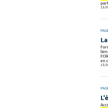
part
15/0
PAG
La
For
lien
FOR
en c
15/0
PAG
L'
Accu