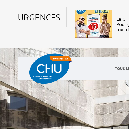
URGENCES
Le CHU
Pour g
tout 
TOUS L