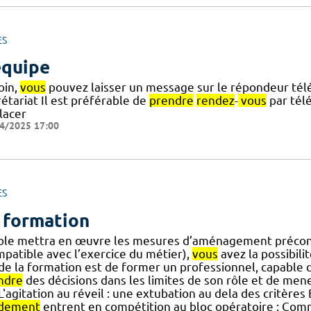
ES
équipe
oin,
vous
pouvez laisser un message sur le répondeur tél
étariat Il est préférable de
prendre
rendez
-
vous
par tél
lacer
4/2025 17:00
ES
 formation
cole mettra en œuvre les mesures d’aménagement précon
mpatible avec l’exercice du métier),
vous
avez la possibili
] de la formation est de former un professionnel, capable 
ndre
des décisions dans les limites de son rôle et de mene
] L'agitation au réveil : une extubation au dela des critè
dement
entrent en compétition au bloc opératoire : Com