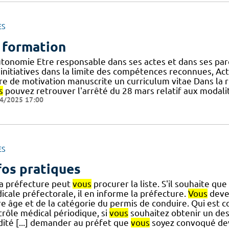
ES
 formation
utonomie Etre responsable dans ses actes et dans ses paro
initiatives dans la limite des compétences reconnues, Actu
tre de motivation manuscrite un curriculum vitae Dans la r
s
pouvez retrouver l'arrêté du 28 mars relatif aux modalit
4/2025 17:00
ES
fos pratiques
la préfecture peut
vous
procurer la liste. S'il souhaite que
icale préfectorale, il en informe la préfecture.
Vous
deve
re âge et de la catégorie du permis de conduire. Qui est 
trôle médical périodique, si
vous
souhaitez obtenir un des
dité [...] demander au préfet que
vous
soyez convoqué dev