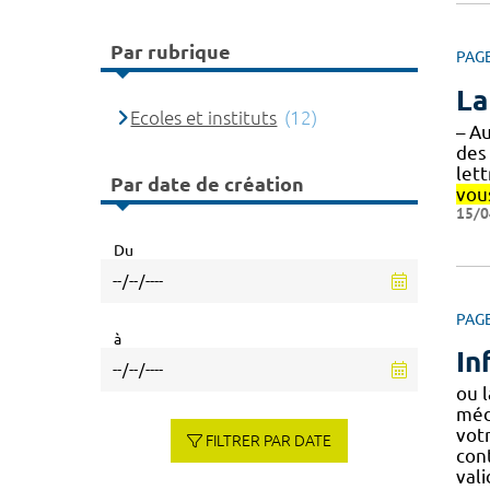
Par rubrique
PAG
La
Ecoles et instituts
(12)
– A
des 
let
Par date de création
vou
15/0
Du
PAG
à
In
ou 
méd
vot
FILTRER PAR DATE
con
vali