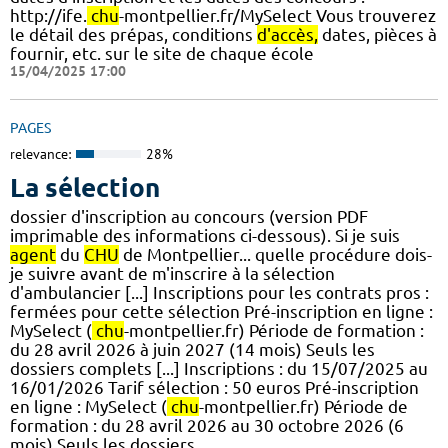
http://ife.
chu
-montpellier.fr/MySelect Vous trouverez
le détail des prépas, conditions
d'accès,
dates, pièces à
fournir, etc. sur le site de chaque école
15/04/2025 17:00
PAGES
relevance:
28%
La sélection
dossier d'inscription au concours (version PDF
imprimable des informations ci-dessous). Si je suis
agent
du
CHU
de Montpellier... quelle procédure dois-
je suivre avant de m'inscrire à la sélection
d'ambulancier [...] Inscriptions pour les contrats pros :
fermées pour cette sélection Pré-inscription en ligne :
MySelect (
chu
-montpellier.fr) Période de formation :
du 28 avril 2026 à juin 2027 (14 mois) Seuls les
dossiers complets [...] Inscriptions : du 15/07/2025 au
16/01/2026 Tarif sélection : 50 euros Pré-inscription
en ligne : MySelect (
chu
-montpellier.fr) Période de
formation : du 28 avril 2026 au 30 octobre 2026 (6
mois) Seuls les dossiers