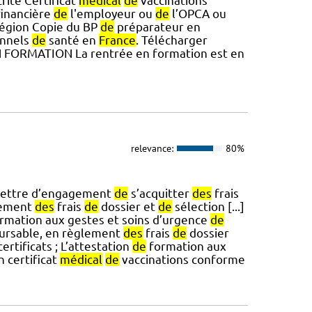
ite Certificat
médical
de
vaccinations
financière
de
l'employeur ou
de
l’OPCA ou
 Région Copie du BP
de
préparateur en
onnels
de
santé en
France
. Télécharger
N FORMATION La rentrée en formation est en
relevance:
80%
lettre d’engagement
de
s’acquitter
des
frais
lement
des
frais
de
dossier et
de
sélection [...]
rmation aux gestes et soins d’urgence
de
ursable, en règlement
des
frais
de
dossier
ertificats ; L’attestation
de
formation aux
n certificat
médical
de
vaccinations conforme