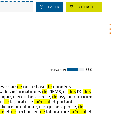
EFFACER
RECHERCHER
relevance:
63%
es issue
de
notre base
de
données
salles informatiques
de
l’IFMS, et
des
PC
des
ogue, d'ergothérapeute,
de
psychomotricien,
en
de
laboratoire
médical
et portant
dicure podologue, d'ergothérapeute,
de
le
et
de
technicien
de
laboratoire
médical
et