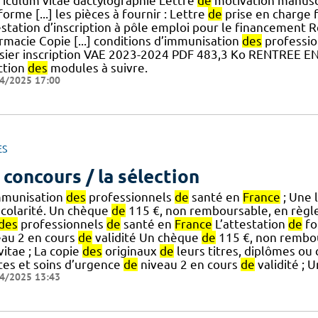
riculum vitae dactylographié Lettre
de
motivation manuscr
orme [...] les pièces à fournir : Lettre
de
prise en charge 
estation d’inscription à pôle emploi pour le financement
rmacie Copie [...] conditions d’immunisation
des
professi
sier inscription VAE 2023-2024 PDF 483,3 Ko RENTREE E
ction
des
modules à suivre.
4/2025 17:00
ES
 concours / la sélection
mmunisation
des
professionnels
de
santé en
France
; Une 
colarité. Un chèque
de
115 €, non remboursable, en règ
des
professionnels
de
santé en
France
L’attestation
de
fo
eau 2 en cours
de
validité Un chèque
de
115 €, non rembo
] vitae ; La copie
des
originaux
de
leurs titres, diplômes ou c
tes et soins d’urgence
de
niveau 2 en cours
de
validité ; U
4/2025 13:43