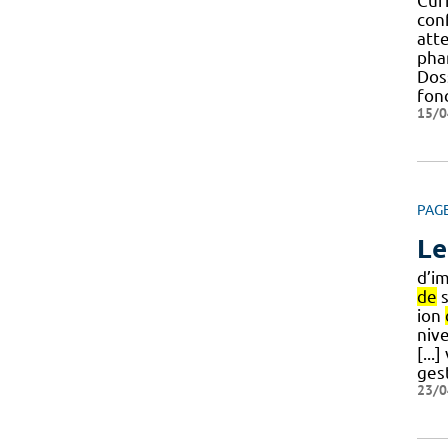
Cur
conf
att
pha
Dos
fon
15/0
PAG
Le
d’i
de
s
ion
niv
[...
ges
23/0