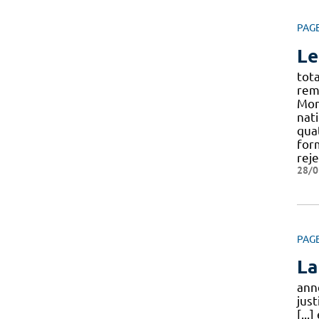
PAG
Le
tot
rem
Mont
nat
quat
for
rej
28/0
PAG
La
anné
jus
[...