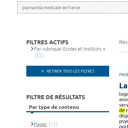
FILTRES ACTIFS
Résu
Par rubrique: Ecoles et instituts
(12)
RETIRER TOUS LES FILTRES
PAG
La
logi
FILTRE DE RÉSULTATS
ano
serv
Par type de contenu
de
m
disp
psy
Pages
(12)
por