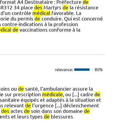
format A4 Destinataire : Préfecture
de
BR312 34 place
des
Martyrs
de
la résistance
 d'un contrôle
médical
favorable. La
gorie du permis
de
conduire. Qui est concerné
 contre-indications à la profession
dical
de
vaccinations conforme à la
relevance:
80%
oins ou
de
santé, l’ambulancier assure la
ie sur prescription
médicale
, ou [...] cadre
de
sanitaire équipés et adaptés à la situation et
ns relevant
de
l’urgence [...] déclenchement
r
des
actes
de
soin dans son domaine
de
ents et leurs types
de
blessures