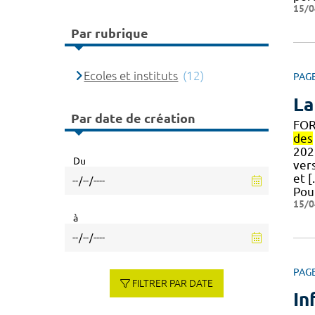
15/0
Par rubrique
Ecoles et instituts
(12)
PAG
La
Par date de création
FOR
des
202
Du
ver
et [
Pou
15/0
à
PAG
FILTRER PAR DATE
In