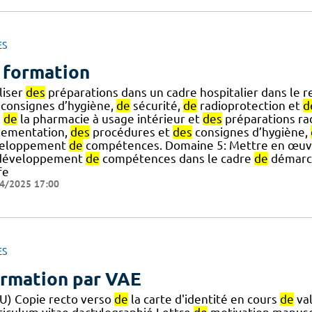
ES
 formation
liser
des
préparations dans un cadre hospitalier dans le 
consignes d’hygiène,
de
sécurité,
de
radioprotection et
d
n
de
la pharmacie à usage intérieur et
des
préparations ra
lementation,
des
procédures et
des
consignes d’hygiène,
eloppement
de
compétences. Domaine 5: Mettre en œu
éveloppement
de
compétences dans le cadre
de
démarch
fe
4/2025 17:00
ES
rmation par VAE
U) Copie recto verso
de
la carte d'identité en cours
de
val