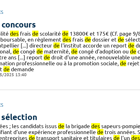
ES
 concours
alité
des
frais
de
scolarité
de
13800€ et 175€ (Cf. page 9/
boursable, en règlement
des
frais
de
dossier et
de
sélect
pellier [...] directeur
de
l'institut accorde un report
de
dr
ional,
de
congé
de
maternité,
de
congé d'adoption ou
de
c
re ans [...] report
de
droit d'une année, renouvelable une 
mation professionnelle ou à la promotion sociale,
de
reje
et
de
demande
5/2025 13:40
ES
 sélection
es ; les candidats issus
de
la brigade
des
sapeurs-pompi
tifiant d’une expérience professionnelle
de
trois années. 
] entreprises
de
transport sanitaire et titulaires
de
l’un
des