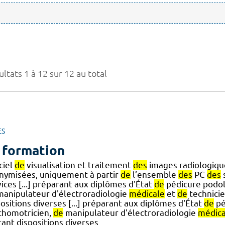
ltats 1 à 12 sur 12 au total
ES
 formation
ciel
de
visualisation et traitement
des
images radiologiqu
nymisées, uniquement à partir
de
l’ensemble
des
PC
des
ices [...] préparant aux diplômes d'État
de
pédicure podol
anipulateur d'électroradiologie
médicale
et
de
technici
ositions diverses [...] préparant aux diplômes d'État
de
pé
chomotricien,
de
manipulateur d'électroradiologie
médica
tant dispositions diverses