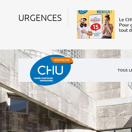
URGENCES
Le CHU
Pour g
tout 
TOUS L