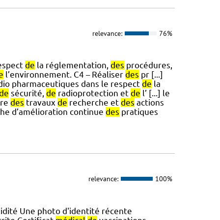
relevance:
76%
respect
de
la réglementation,
des
procédures,
e
l’environnement. C4 – Réaliser
des
pr [...]
dio pharmaceutiques dans le respect
de
la
de
sécurité,
de
radioprotection et
de
l’ [...] le
vre
des
travaux
de
recherche et
des
actions
e d’amélioration continue
des
pratiques
relevance:
100%
idité Une photo d'identité récente