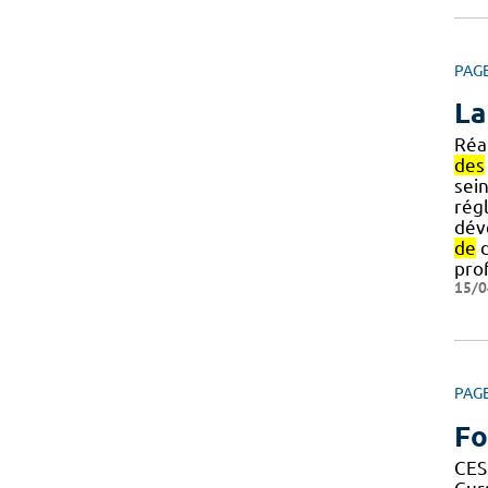
PAG
La
Réa
des
sei
rég
dév
de
d
pro
15/0
PAG
Fo
CES