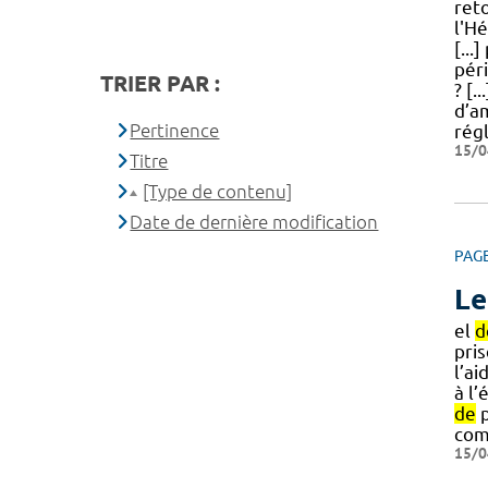
ret
l'H
[...
pér
TRIER PAR :
? [.
d’a
Pertinence
rég
15/0
Titre
[Type de contenu]
Date de dernière modification
PAG
Le
el
d
pris
l’ai
à l’
de
p
com
15/0