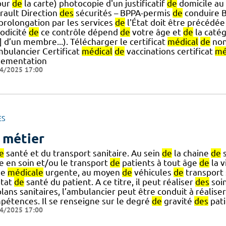
our
de
la carte) photocopie d'un justificatif
de
domicile au 
érault Direction
des
sécurités – BPPA-permis
de
conduire 
] prolongation par les services
de
l'État doit être précédée
iodicité
de
ce contrôle dépend
de
votre âge et
de
la caté
..] d’un membre...). Télécharger le certificat
médical
de
non
mbulancier Certificat
médical
de
vaccinations certificat
mé
lementation
4/2025 17:00
ES
 métier
e
santé et du transport sanitaire. Au sein
de
la chaine
de
s
e en soin et/ou le transport
de
patients à tout âge
de
la v
de
médicale
urgente, au moyen
de
véhicules
de
transport 
état
de
santé du patient. A ce titre, il peut réaliser
des
soi
lans sanitaires, l’ambulancier peut être conduit à réalise
pétences. Il se renseigne sur le degré
de
gravité
des
pati
4/2025 17:00