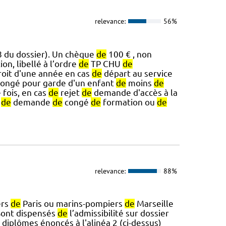
relevance:
56%
8 du dossier). Un chèque
de
100 € , non
ion, libellé à l’ordre
de
TP CHU
de
oit d'une année en cas
de
départ au service
ongé pour garde d'un enfant
de
moins
de
fois, en cas
de
rejet
de
demande d'accès à la
t
de
demande
de
congé
de
formation ou
de
relevance:
88%
ers
de
Paris ou marins-pompiers
de
Marseille
Sont dispensés
de
l’admissibilité sur dossier
diplômes énoncés à l'alinéa 2 (ci-dessus)