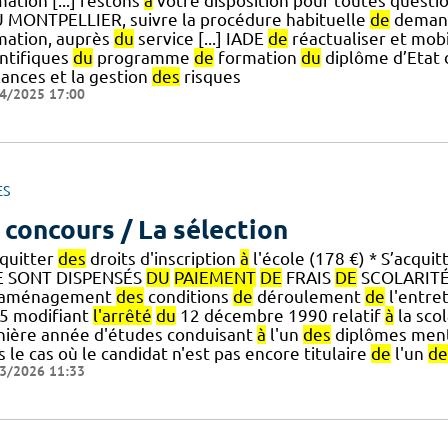
ation [...] restons
à
votre disposition pour toutes quest
 MONTPELLIER, suivre la procédure habituelle
de
dema
mation, auprès
du
service [...] IADE
de
réactualiser et mobi
entifiques
du
programme
de
formation
du
diplôme d’Etat 
lances et la gestion
des
risques
4/2025 17:00
ES
 concours / La sélection
cquitter
des
droits d'inscription
à
l'école (178 €) * S’acquit
 SONT DISPENSÉS
DU
PAIEMENT
DE
FRAIS
DE
SCOLARITÉ *
.] aménagement
des
conditions
de
déroulement
de
l'entret
5 modifiant
l'arrêté
du
12 décembre 1990 relatif
à
la scol
nière année d'études conduisant
à
l'un
des
diplômes men
 le cas où le candidat n'est pas encore titulaire
de
l'un
de
3/2026 11:33