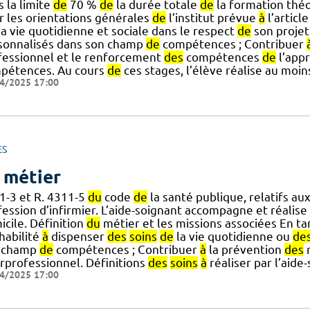
 la limite
de
70 %
de
la durée totale
de
la formation théo
r les orientations générales
de
l’institut prévue
à
l’articl
a vie quotidienne et sociale dans le respect
de
son proje
sonnalisés dans son champ
de
compétences ; Contribuer
fessionnel et le renforcement
des
compétences
de
l’app
pétences. Au cours
de
ces stages, l’élève réalise au moi
4/2025 17:00
ES
 métier
1-3 et R. 4311-5
du
code
de
la santé publique, relatifs au
fession d’infirmier. L’aide-soignant accompagne et réalise
cile. Définition
du
métier et les missions associées En t
habilité
à
dispenser
des
soins
de
la vie quotidienne ou
de
 champ
de
compétences ; Contribuer
à
la prévention
des
r
erprofessionnel. Définitions
des
soins
à
réaliser par l’aide
4/2025 17:00