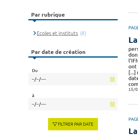
Par rubrique
PAG
Ecoles et instituts
(8)
La
per
Par date de création
don
l’IF
ont
Du
[...
dat
com
15/0
à
PAG
FILTRER PAR DATE
La