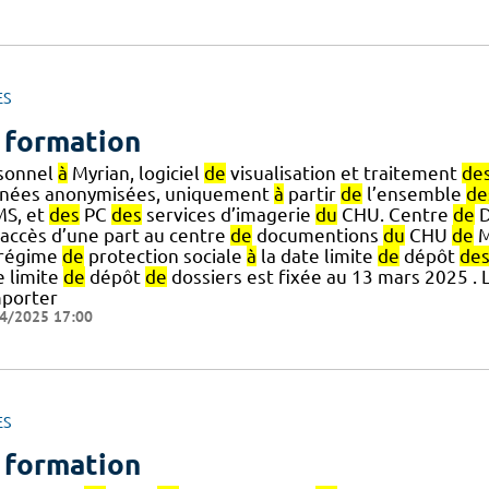
ES
 formation
sonnel
à
Myrian, logiciel
de
visualisation et traitement
de
nées anonymisées, uniquement
à
partir
de
l’ensemble
de
MS, et
des
PC
des
services d’imagerie
du
CHU. Centre
de
D
 accès d’une part au centre
de
documentions
du
CHU
de
M
] régime
de
protection sociale
à
la date limite
de
dépôt
de
e limite
de
dépôt
de
dossiers est fixée au 13 mars 2025 . 
porter
4/2025 17:00
ES
 formation