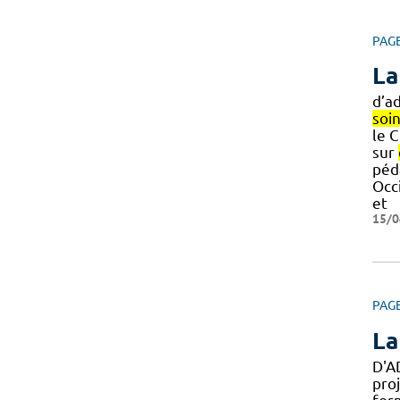
PAG
La
d’a
soi
le C
sur
péd
Occ
et
15/0
PAG
La
D'A
pro