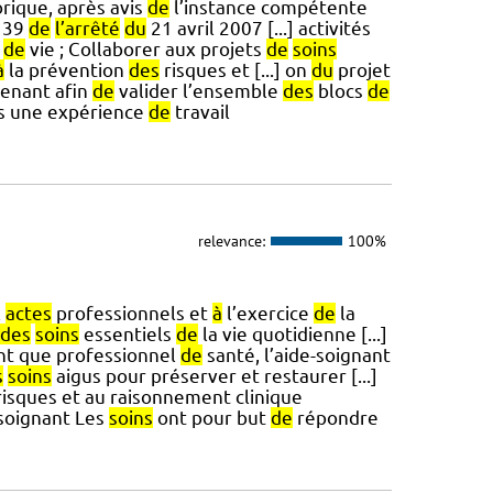
rique, après avis
de
l’instance compétente
e 39
de
l’arrêté
du
21 avril 2007 [...] activités
t
de
vie ; Collaborer aux projets
de
soins
à
la prévention
des
risques et [...] on
du
projet
renant afin
de
valider l’ensemble
des
blocs
de
ns une expérience
de
travail
relevance:
100%
x
actes
professionnels et
à
l’exercice
de
la
des
soins
essentiels
de
la vie quotidienne [...]
ant que professionnel
de
santé, l’aide-soignant
s
soins
aigus pour préserver et restaurer [...]
isques et au raisonnement clinique
-soignant Les
soins
ont pour but
de
répondre