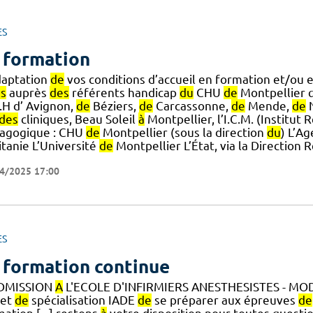
ES
 formation
daptation
de
vos conditions d’accueil en formation et/ou 
ns
auprès
des
référents handicap
du
CHU
de
Montpellier q
.H d’ Avignon,
de
Béziers,
de
Carcassonne,
de
Mende,
de
N
des
cliniques, Beau Soleil
à
Montpellier, l’I.C.M. (Institut 
agogique : CHU
de
Montpellier (sous la direction
du
) L’A
itanie L’Université
de
Montpellier L’État, via la Direction
4/2025 17:00
ES
 formation continue
DMISSION
A
L'ECOLE D'INFIRMIERS ANESTHESISTES - MOD
jet
de
spécialisation IADE
de
se préparer aux épreuves
de