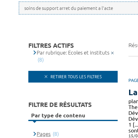
FILTRES ACTIFS
Résu
Par rubrique: Ecoles et instituts
(8)
RETIRER TOUS LES FILTRES
PAG
La
pla
FILTRE DE RÉSULTATS
The
Dév
Par type de contenu
Dév
1 [.
son
Pages
(8)
15/0