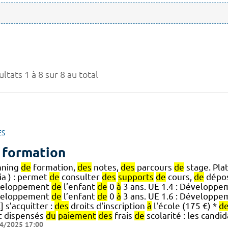
ltats 1 à 8 sur 8 au total
ES
 formation
nning
de
formation,
des
notes,
des
parcours
de
stage. Pl
ia ) : permet
de
consulter
des
supports
de
cours,
de
dépo
eloppement
de
l’enfant
de
0
à
3 ans. UE 1.4 : Développ
eloppement
de
l’enfant
de
0
à
3 ans. UE 1.6 : Développ
..] s’acquitter :
des
droits d'inscription
à
l'école (175 €) *
d
t dispensés
du
paiement
des
frais
de
scolarité : les candi
4/2025 17:00