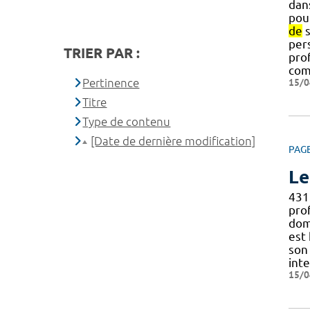
dans
pou
de
s
per
TRIER PAR :
pro
com
Pertinence
15/0
Titre
Type de contenu
[Date de dernière modification]
PAG
Le
431
pro
domi
est 
son
int
15/0