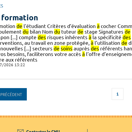
ES
 formation
motion
de
l'étudiant Critères d’évaluation
à
cocher Comm
oulement
du
bilan Nom
du
tuteur
de
stage Signatures
de
pon [...] compte
des
risques inhérents
à
la spécificité
des
erventions, au travail en zone protégée,
à
l’utilisation
de
di
nouvelles [...] secteurs
de
soins
auprès
des
référents ha
os besoins, faciliterons votre accès
à
l’offre d’enseignem
ire aux référents
7/2026 13:22
1
PRÉCÉDENT
Contacter le CHU