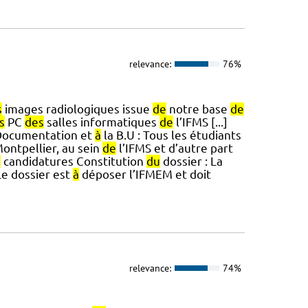
relevance:
76%
s
images radiologiques issue
de
notre base
de
s
PC
des
salles informatiques
de
l’IFMS [...]
ocumentation et
à
la B.U : Tous les étudiants
ontpellier, au sein
de
l’IFMS et d’autre part
s
candidatures Constitution
du
dossier : La
Le dossier est
à
déposer l’IFMEM et doit
relevance:
74%