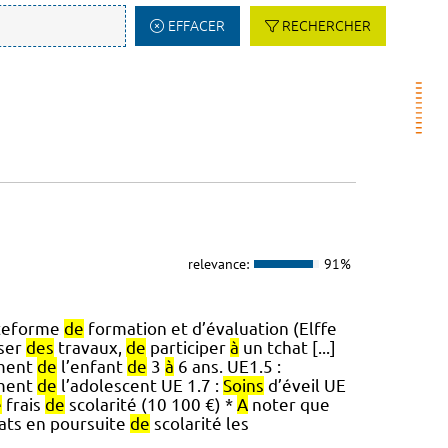
EFFACER
RECHERCHER
relevance:
91%
ateforme
de
formation et d’évaluation (Elffe
ser
des
travaux,
de
participer
à
un tchat [...]
ement
de
l’enfant
de
3
à
6 ans. UE1.5 :
ement
de
l’adolescent UE 1.7 :
Soins
d’éveil UE
e
frais
de
scolarité (10 100 €) *
A
noter que
dats en poursuite
de
scolarité les