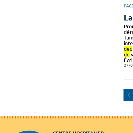
PAG
La
Pro
dér
Tam
int
des
de
v
Écr
27/0
CENTRE HOSPITALIER