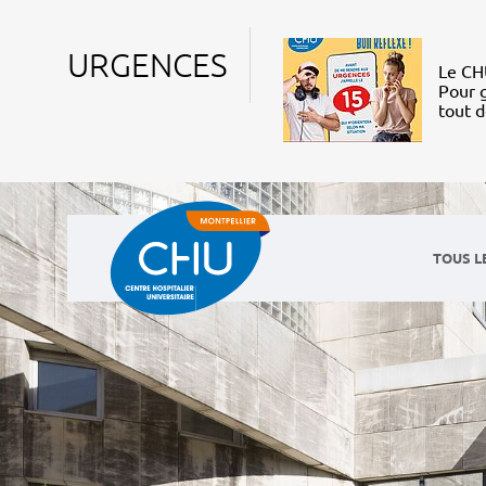
URGENCES
Le CHU
Pour g
tout 
TOUS L