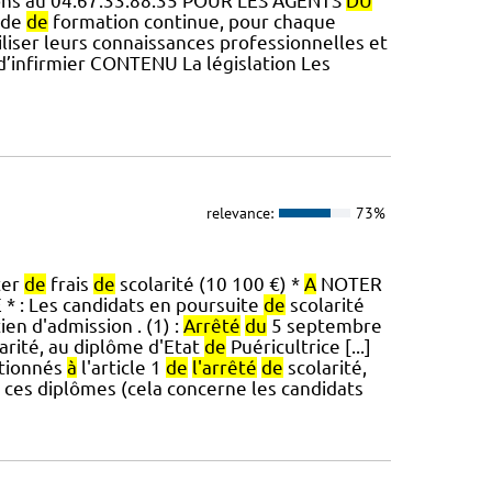
ions au 04.67.33.88.35 POUR LES AGENTS
DU
nde
de
formation continue, pour chaque
liser leurs connaissances professionnelles et
d’infirmier CONTENU La législation Les
relevance:
73%
ter
de
frais
de
scolarité (10 100 €) *
A
NOTER
 : Les candidats en poursuite
de
scolarité
ien d'admission . (1) :
Arrêté
du
5 septembre
arité, au diplôme d'Etat
de
Puéricultrice [...]
tionnés
à
l'article 1
de
l'arrêté
de
scolarité,
ces diplômes (cela concerne les candidats