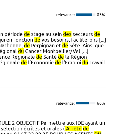
relevance:
83%
en période
de
stage au sein
des
secteurs
de
ui en fonction
de
vos besoins, faciliterons [...]
arbonne,
de
Perpignan et
de
Sète. Ainsi que
Régional
du
Cancer Montpellier/Val [...]
gence Régionale
de
Santé
de
la Région
 Régionale
de
l’Économie
de
l'Emploi
du
Travail
relevance:
66%
ULE 2 OBJECTIF Permettre aux IDE ayant un
sélection écrites et orales (
Arrêté
de