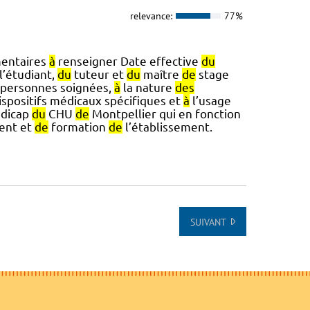
relevance:
77%
entaires
à
renseigner Date effective
du
l’étudiant,
du
tuteur et
du
maître
de
stage
personnes soignées,
à
la nature
des
spositifs médicaux spécifiques et
à
l’usage
ndicap
du
CHU
de
Montpellier qui en fonction
ent et
de
formation
de
l’établissement.
SUIVANT