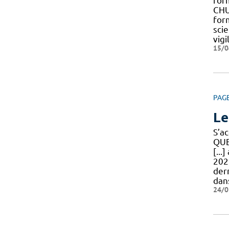
form
CHU
for
sci
vigi
15/0
PAG
Le
S’a
QUE
[..
202
der
dans
24/0