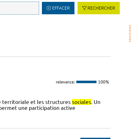
EFFACER
RECHERCHER
relevance:
100%
 territoriale et les structures
sociales
. Un
permet une participation active