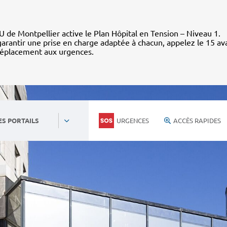
 de Montpellier active le Plan Hôpital en Tension – Niveau 1.
arantir une prise en charge adaptée à chacun, appelez le 15 av
déplacement aux urgences.
URGENCES
ACCÈS RAPIDES
ES PORTAILS