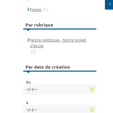
Pages
(1)
Par rubrique
Notre politique - Notre projet
d'école
(1)
Par date de création
Du
à