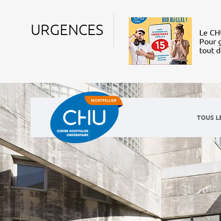
URGENCES
Le CHU
Pour g
tout 
TOUS L