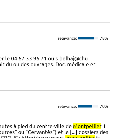
relevance:
78%
er le 04 67 33 96 71 ou s-belhaj@chu-
rait du ou des ouvrages. Doc. médicale et
relevance:
70%
nutes à pied du centre-ville de
Montpellier
. Il
urces" ou “Cervantès”) et la [...] dossiers des
. CROUS : http://www.crous-
montpellier
.fr