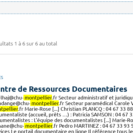
ltats 1 à 6 sur 6 au total
ES
ntre de Ressources Documentaires
elhaj@chu-
montpellier
.fr Secteur administratif et jurid
dange@chu-
montpellier
.fr Secteur paramédical Carole 
tpellier
.fr Marie-Rose [...] Christian PLANCQ : 04 67 33 
umentaliste (accueil, prêts …) : Patricia SAMSON : 04 67
umentalistes : L’équipe des documentalistes [...] Marie-
nane@chu-
montpellier
.fr Pedro MARTINEZ : 04 67 33 93
vices Le portail documentaire en ligne Il référence tous l