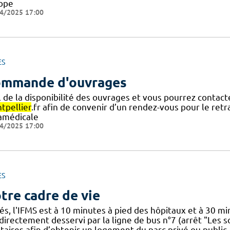
ope
4/2025 17:00
ES
mmande d'ouvrages
l de la disponibilité des ouvrages et vous pourrez contact
tpellier
.fr afin de convenir d’un rendez-vous pour le ret
amédicale
4/2025 17:00
ES
tre cadre de vie
és, l'IFMS est à 10 minutes à pied des hôpitaux et à 30 mi
directement desservi par la ligne de bus n°7 (arrêt "Les so
ataires afin d’obtenir un logement du parc privé ou public