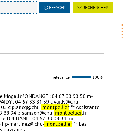
EFFACER
RECHERCHER
relevance:
100%
ique Magali MONDANGE : 04 67 33 93 50 m-
VAIDY : 04 67 33 81 59 c-vaidy@chu-
88 05 c-plancq@chu-
montpellier
.fr Assistante
 33 88 94 p-samson@chu-
montpellier
.fr
Rose DJENANE : 04 67 33 08 34 mr-
 51 p-martinez@chu-
montpellier
.fr Les
es ouvrages