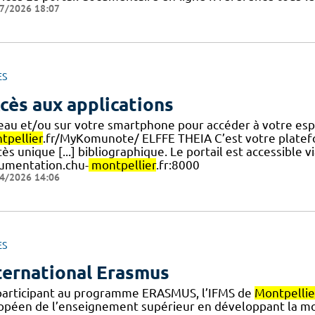
7/2026 18:07
ES
cès aux applications
eau et/ou sur votre smartphone pour accéder à votre espa
tpellier
.fr/MyKomunote/ ELFFE THEIA C’est votre platef
cès unique [...] bibliographique. Le portail est accessible vi
umentation.chu-
montpellier
.fr:8000
4/2026 14:06
ES
ternational Erasmus
participant au programme ERASMUS, l’IFMS de
Montpellie
opéen de l’enseignement supérieur en développant la mob