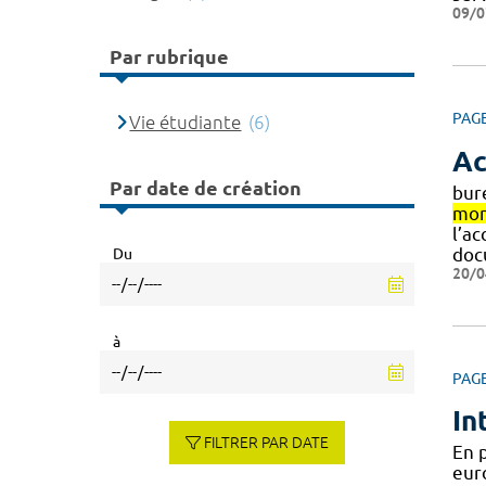
09/0
Par rubrique
PAG
Vie étudiante
(6)
Ac
Par date de création
bur
mon
l’ac
doc
Du
20/0
à
PAG
In
FILTRER PAR DATE
En 
eur