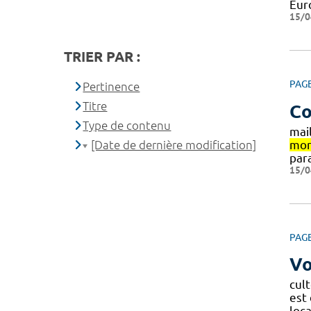
Eur
15/0
TRIER PAR :
PAG
Pertinence
Titre
Co
Type de contenu
mai
[Date de dernière modification]
mon
par
15/0
PAG
Vo
cult
est 
loc