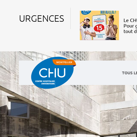
URGENCES
Le CHU
Pour g
tout 
TOUS L