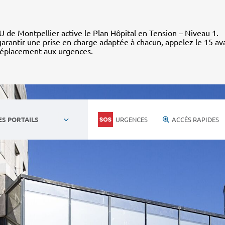
 de Montpellier active le Plan Hôpital en Tension – Niveau 1.
arantir une prise en charge adaptée à chacun, appelez le 15 av
déplacement aux urgences.
URGENCES
ACCÈS RAPIDES
ES PORTAILS