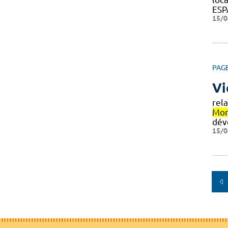
ESP
15/0
PAG
Vi
rel
Mon
dév
15/0