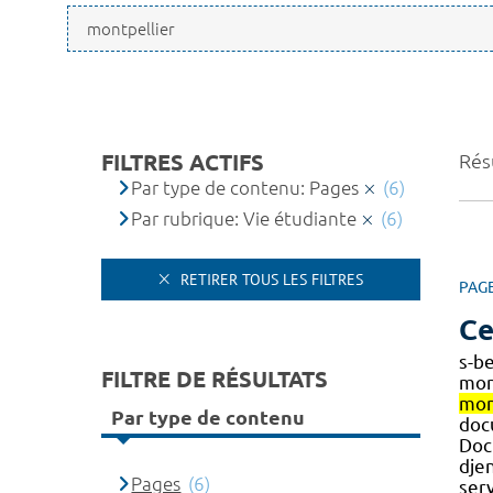
FILTRES ACTIFS
Résu
Par type de contenu: Pages
(6)
Par rubrique: Vie étudiante
(6)
RETIRER TOUS LES FILTRES
PAG
Ce
s-b
FILTRE DE RÉSULTATS
mon
mon
Par type de contenu
doc
Doc
dje
Pages
(6)
ser