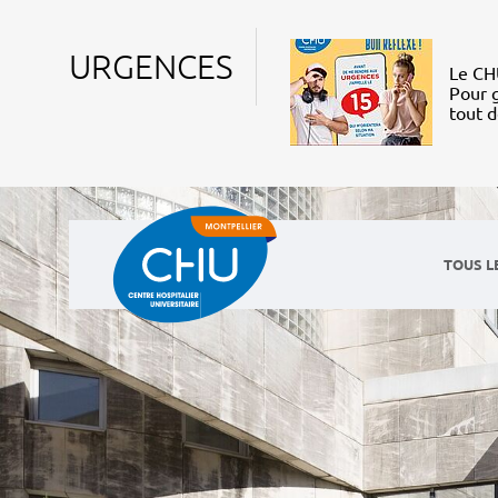
URGENCES
Le CHU
Pour g
tout 
TOUS L