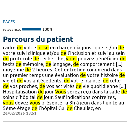
PAGES
relevance:
100%
Parcours du patient
cadre
de
votre
prise
en charge diagnostique et/ou
de
votre suivi clinique et/ou
de
l’inclusion et suivi au sein
de
protocole
de
recherche,
vous
pouvez bénéficier
de
tests
de
mémoire,
de
langage,
de
comportement [...]
moyenne
de
2 heures. Cet entretien comprend dans
un premier temps une évaluation
de
votre histoire
de
vie et
de
vos antécédents,
de
votre plainte,
de
celle
de
vos proches,
de
vos activités
de
vie quotidienne [...]
Hospitalisation
de
jour
Vous
serez reçu dans la salle
de
soins d’hôpital
de
jour. Sauf indications contraires,
vous
devez
vous
présenter à 8h à jeûn dans l’unité au
5ème étage
de
l’hôpital Gui
de
Chauliac, en
26/02/2025 18:51