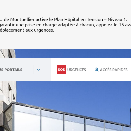
 de Montpellier active le Plan Hôpital en Tension – Niveau 1.
arantir une prise en charge adaptée à chacun, appelez le 15 av
déplacement aux urgences.
URGENCES
ACCÈS RAPIDES
ES PORTAILS