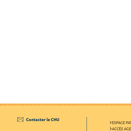
Contacter le CHU
ESPACE PA
ACCÈS AG