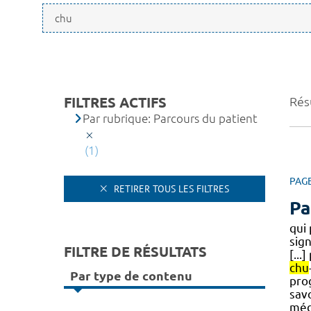
FILTRES ACTIFS
Résu
Par rubrique: Parcours du patient
(1)
PAG
RETIRER TOUS LES FILTRES
Pa
qui 
sig
FILTRE DE RÉSULTATS
[..
chu
Par type de contenu
prog
savo
méd