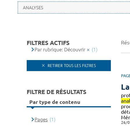
FILTRES ACTIFS
Résu
Par rubrique: Découvrir
(1)
RETIRER TOUS LES FILTRES
PAG
La
FILTRE DE RÉSULTATS
pro
ana
Par type de contenu
pro
déta
Mém
Pages
(1)
26/0