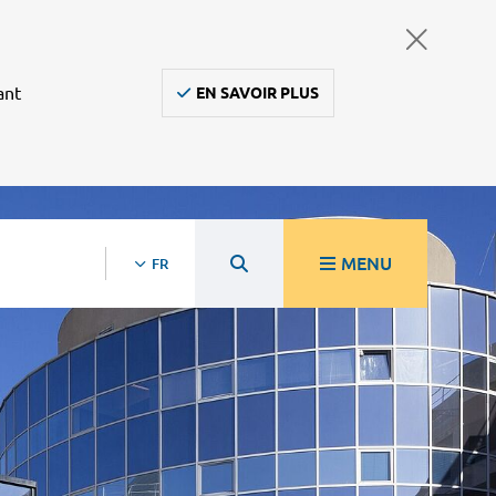
ant
EN SAVOIR PLUS
MENU
FR