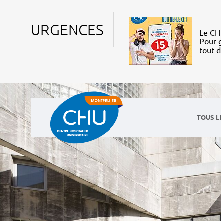
URGENCES
Le CHU
Pour g
tout 
TOUS L