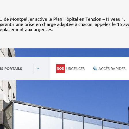
 de Montpellier active le Plan Hôpital en Tension – Niveau 1.
arantir une prise en charge adaptée à chacun, appelez le 15 av
déplacement aux urgences.
URGENCES
ACCÈS RAPIDES
ES PORTAILS