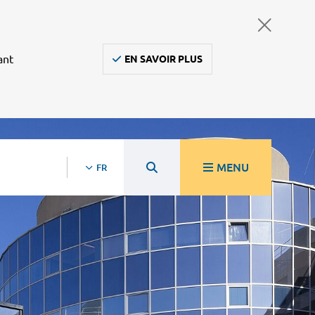
ant
EN SAVOIR PLUS
MENU
FR