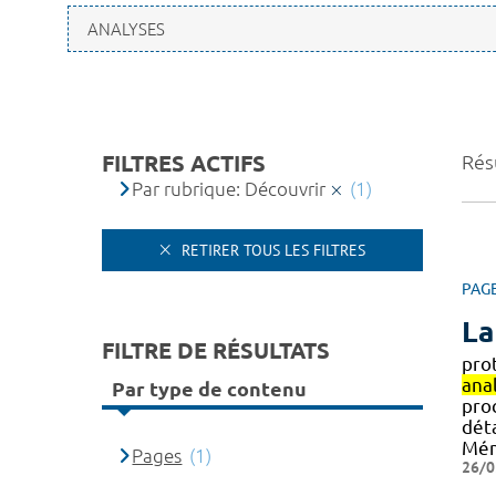
FILTRES ACTIFS
Résu
Par rubrique: Découvrir
(1)
RETIRER TOUS LES FILTRES
PAG
La
FILTRE DE RÉSULTATS
pro
ana
Par type de contenu
pro
déta
Mém
Pages
(1)
26/0