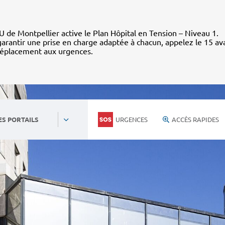
 de Montpellier active le Plan Hôpital en Tension – Niveau 1.
arantir une prise en charge adaptée à chacun, appelez le 15 av
déplacement aux urgences.
URGENCES
ACCÈS RAPIDES
ES PORTAILS