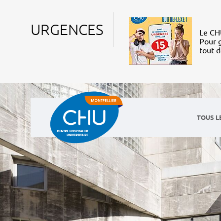
URGENCES
Le CHU
Pour g
tout 
TOUS L