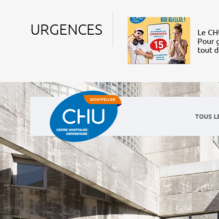
URGENCES
Le CHU
Pour g
tout 
TOUS L