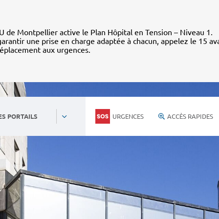
 de Montpellier active le Plan Hôpital en Tension – Niveau 1.
arantir une prise en charge adaptée à chacun, appelez le 15 av
déplacement aux urgences.
URGENCES
ACCÈS RAPIDES
ES PORTAILS