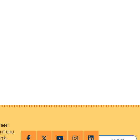
TIENT
ENT CHU
ITÉ :