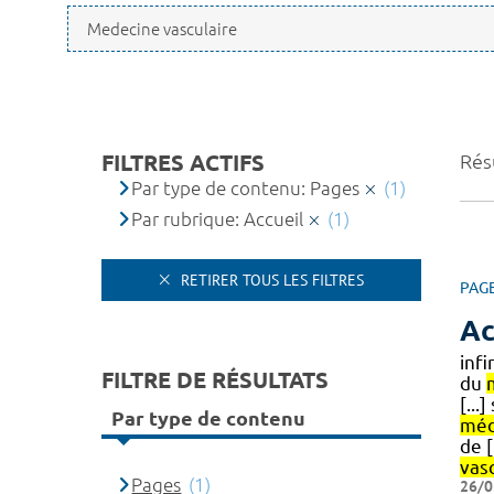
FILTRES ACTIFS
Résu
Par type de contenu: Pages
(1)
Par rubrique: Accueil
(1)
RETIRER TOUS LES FILTRES
PAG
Ac
inf
FILTRE DE RÉSULTATS
du
[...
Par type de contenu
méd
de [
vas
Pages
(1)
26/0