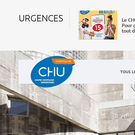
URGENCES
Le CHU
Pour g
tout 
TOUS L