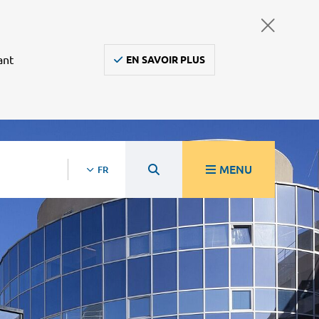
ant
EN SAVOIR PLUS
MENU
FR