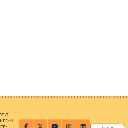
TIENT
ENT CHU
ITÉ :