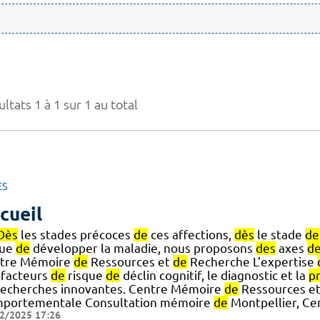
ltats 1 à 1 sur 1 au total
ES
cueil
Dès
les stades précoces
de
ces affections,
dès
le stade
de
que
de
développer la maladie, nous proposons
des
axes
d
tre Mémoire
de
Ressources et
de
Recherche L’expertise
facteurs
de
risque
de
déclin cognitif, le diagnostic et la
pr
echerches innovantes. Centre Mémoire
de
Ressources e
portementale Consultation mémoire
de
Montpellier, Ce
2/2025 17:26