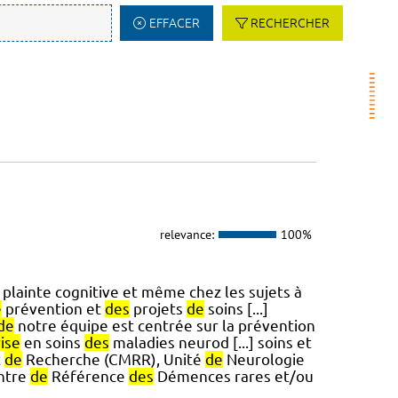
EFFACER
RECHERCHER
relevance:
100%
plainte cognitive et même chez les sujets à
e
prévention et
des
projets
de
soins [...]
de
notre équipe est centrée sur la prévention
ise
en soins
des
maladies neurod [...] soins et
t
de
Recherche (CMRR), Unité
de
Neurologie
ntre
de
Référence
des
Démences rares et/ou