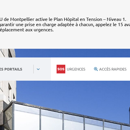
 de Montpellier active le Plan Hôpital en Tension – Niveau 1.
arantir une prise en charge adaptée à chacun, appelez le 15 av
déplacement aux urgences.
URGENCES
ACCÈS RAPIDES
ES PORTAILS