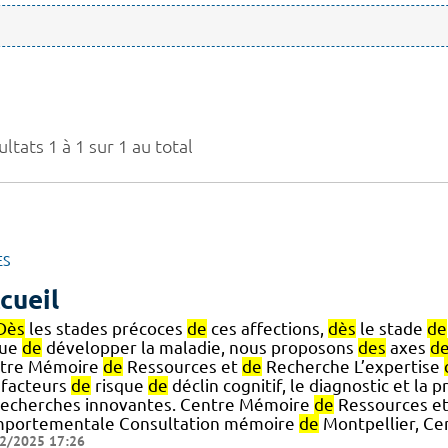
ltats 1 à 1 sur 1 au total
ES
cueil
Dès
les stades précoces
de
ces affections,
dès
le stade
de
que
de
développer la maladie, nous proposons
des
axes
d
tre Mémoire
de
Ressources et
de
Recherche L’expertise
facteurs
de
risque
de
déclin cognitif, le diagnostic et la p
echerches innovantes. Centre Mémoire
de
Ressources e
portementale Consultation mémoire
de
Montpellier, Ce
2/2025 17:26