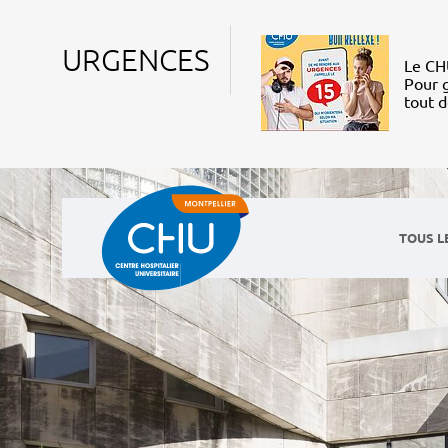
URGENCES
Le CHU
Pour g
tout 
TOUS L