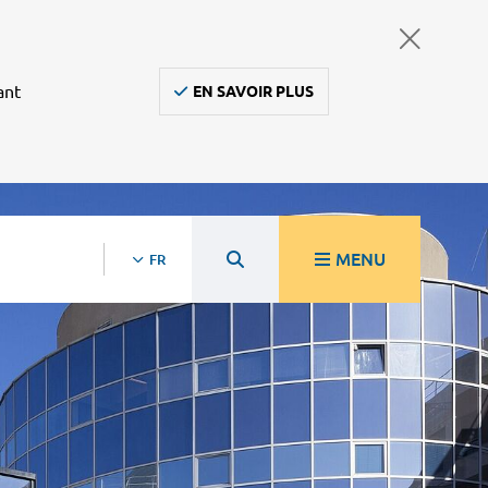
ant
EN SAVOIR PLUS
MENU
FR