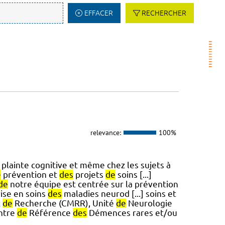
EFFACER
RECHERCHER
relevance:
100%
plainte cognitive et même chez les sujets à
e
prévention et
des
projets
de
soins [...]
de
notre équipe est centrée sur la prévention
rise en soins
des
maladies neurod [...] soins et
t
de
Recherche (CMRR), Unité
de
Neurologie
ntre
de
Référence
des
Démences rares et/ou