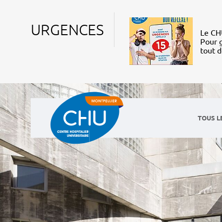
URGENCES
Le CHU
Pour g
tout 
TOUS L