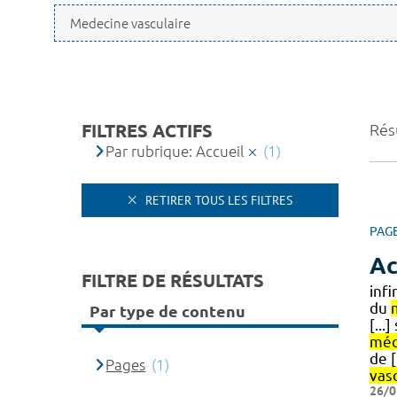
FILTRES ACTIFS
Résu
Par rubrique: Accueil
(1)
RETIRER TOUS LES FILTRES
PAG
Ac
FILTRE DE RÉSULTATS
inf
du
Par type de contenu
[...
méd
de [
Pages
(1)
vas
26/0