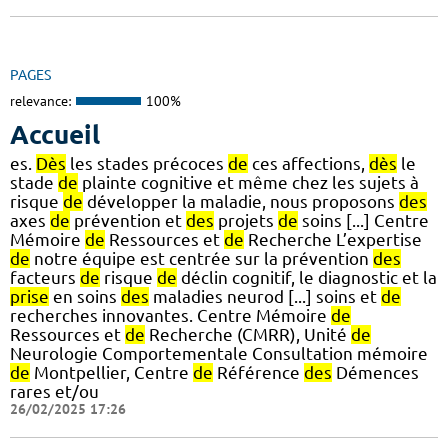
PAGES
relevance:
100%
Accueil
es.
Dès
les stades précoces
de
ces affections,
dès
le
stade
de
plainte cognitive et même chez les sujets à
risque
de
développer la maladie, nous proposons
des
axes
de
prévention et
des
projets
de
soins [...] Centre
Mémoire
de
Ressources et
de
Recherche L’expertise
de
notre équipe est centrée sur la prévention
des
facteurs
de
risque
de
déclin cognitif, le diagnostic et la
prise
en soins
des
maladies neurod [...] soins et
de
recherches innovantes. Centre Mémoire
de
Ressources et
de
Recherche (CMRR), Unité
de
Neurologie Comportementale Consultation mémoire
de
Montpellier, Centre
de
Référence
des
Démences
rares et/ou
26/02/2025 17:26