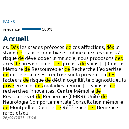
PAGES
relevance:
100%
Accueil
es.
Dès
les stades précoces
de
ces affections,
dès
le
stade
de
plainte cognitive et même chez les sujets à
risque
de
développer la maladie, nous proposons
des
axes
de
prévention et
des
projets
de
soins [...] Centre
Mémoire
de
Ressources et
de
Recherche L’expertise
de
notre équipe est centrée sur la prévention
des
facteurs
de
risque
de
déclin cognitif, le diagnostic et la
prise
en soins
des
maladies neurod [...] soins et
de
recherches innovantes. Centre Mémoire
de
Ressources et
de
Recherche (CMRR), Unité
de
Neurologie Comportementale Consultation mémoire
de
Montpellier, Centre
de
Référence
des
Démences
rares et/ou
26/02/2025 17:26