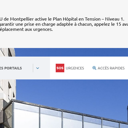
 de Montpellier active le Plan Hôpital en Tension – Niveau 1.
arantir une prise en charge adaptée à chacun, appelez le 15 av
déplacement aux urgences.
URGENCES
ACCÈS RAPIDES
ES PORTAILS