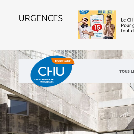
URGENCES
Le CHU
Pour g
tout 
TOUS L