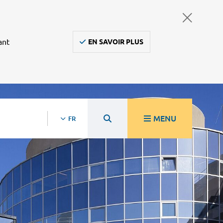
ant
EN SAVOIR PLUS
MENU
FR