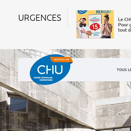
URGENCES
Le CHU
Pour g
tout 
TOUS L