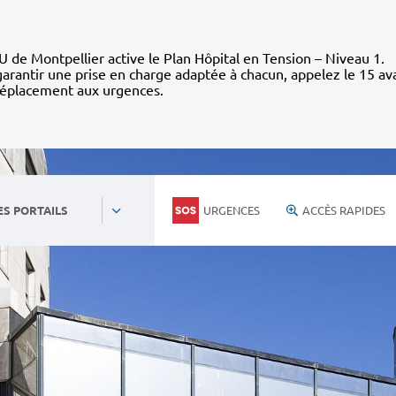
 de Montpellier active le Plan Hôpital en Tension – Niveau 1.
arantir une prise en charge adaptée à chacun, appelez le 15 av
déplacement aux urgences.
URGENCES
ACCÈS RAPIDES
ES PORTAILS