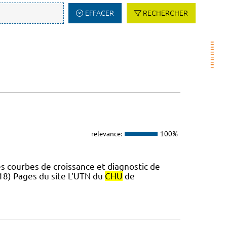
EFFACER
RECHERCHER
relevance:
100%
s courbes de croissance et diagnostic de
018) Pages du site L'UTN du
CHU
de