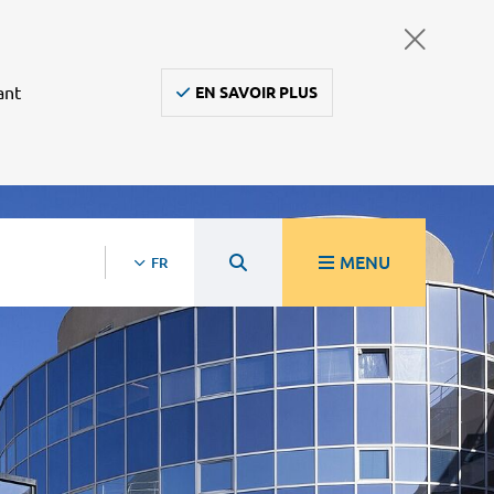
ant
EN SAVOIR PLUS
MENU
FR