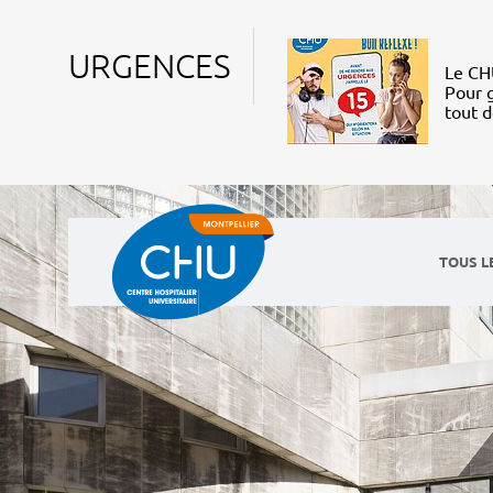
URGENCES
Le CHU
Pour g
tout 
TOUS L