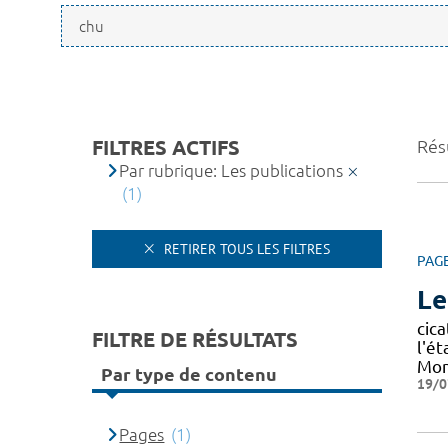
FILTRES ACTIFS
Résu
Par rubrique: Les publications
(1)
RETIRER TOUS LES FILTRES
PAG
Le
cica
FILTRE DE RÉSULTATS
l'ét
Mon
Par type de contenu
19/0
Pages
(1)