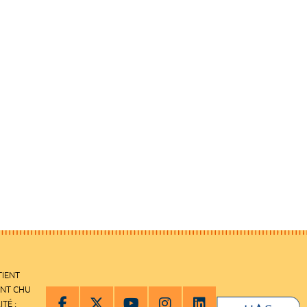
TIENT
ENT CHU
ITÉ :