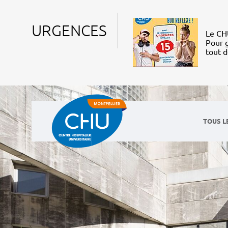
URGENCES
Le CHU
Pour g
tout 
TOUS L