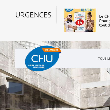
URGENCES
Le CHU
Pour g
tout 
TOUS L