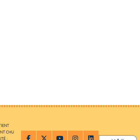
TIENT
ENT CHU
ITÉ :