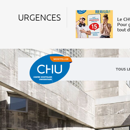
URGENCES
Le CHU
Pour g
tout 
TOUS L