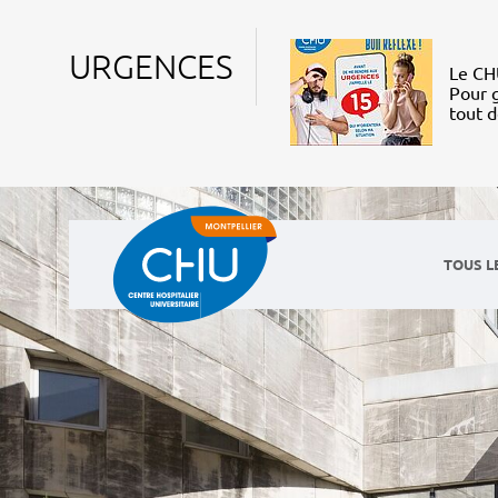
URGENCES
Le CHU
Pour g
tout 
TOUS L