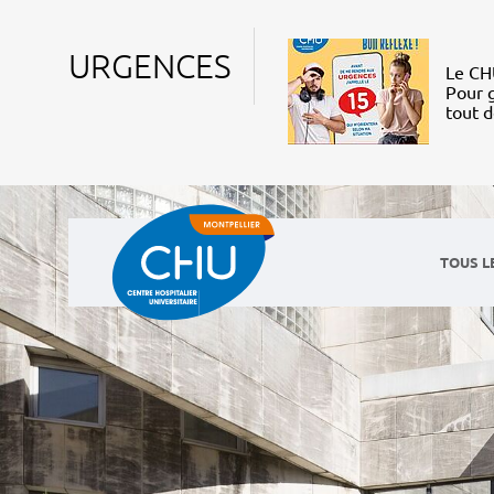
URGENCES
Le CHU
Pour g
tout 
TOUS L