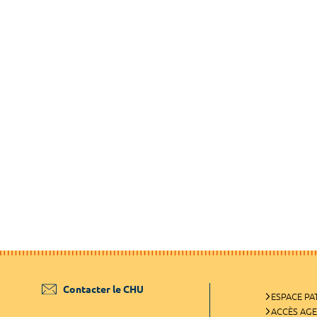
Contacter le CHU
ESPACE PA
ACCÈS AG