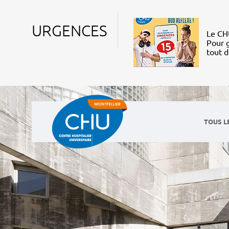
URGENCES
Le CHU
Pour g
tout 
TOUS L