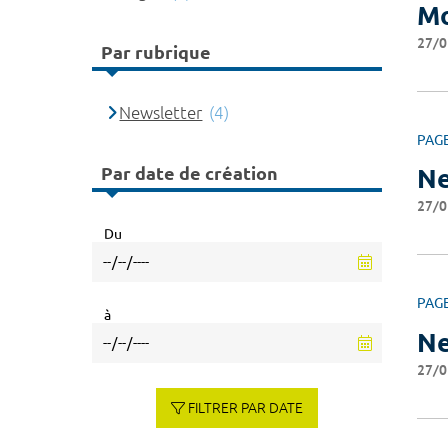
Mo
27/0
Par rubrique
Newsletter
(4)
PAG
Par date de création
Ne
27/0
Du
PAG
à
Ne
27/0
FILTRER PAR DATE